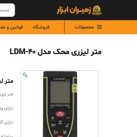
Ski
t
conten
محصولات
فروشگاه
قوانین و مق
متر لیزری محک مدل LDM-40
متر لیز
متر لیزری
دارای وزن 180
دارای گارانت
ساخته 