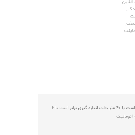
انلاین
محک
,
ت
محک
,
اینده
متر لیزری محک مدل LDM-40 دارای وزن 180 گرم دارای گارانتی 12 ماهه ساخته شده توسط کشور چین دامنه اندازه گیری برابر است با 40 متر دقت اندازه گیری برابر است با 2
 اتوماتیک