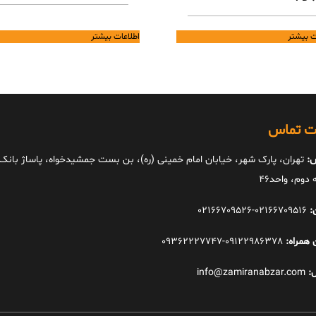
ت بیشتر
اطلاعات بیشتر
ات تماس
:
تهران، پارک شهر، خیابان امام خمینی (ره)، بن بست جمشیدخواه، پاساژ بانک ا
دوم، واحد46
:
02166709516-02166709526
 همراه:
09122986378-09362227747
:
info@zamiranabzar.com