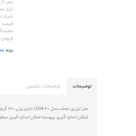
پس از
ابزار م
شرکت 
قیمت ا
نمایندگی AK
فروش 
برند
مح
توضیحات
توضیحات تکمیلی
امکان اندازه گیری پیوسته امکان اندازه گیری سط