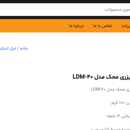
ررات
تماس با ما
درباره ما
خانه
/
ابزار انداز
ری محک مدل LDM-40
 محک مدل LDM-40
 گرم
ی 12 ماهه
شده توسط کشور چین