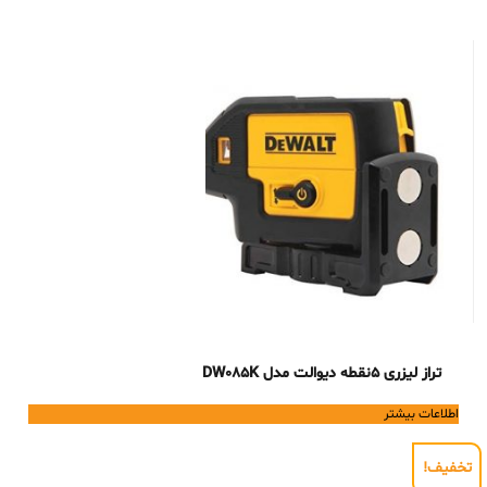
تراز لیزری 5نقطه دیوالت مدل DW085K
اطلاعات بیشتر
تخفیف!