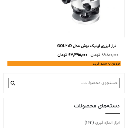
تراز لیزری اپتیک بوش مدل GOL20D
Current
Original
89,800,000
تومان
63,395,000
تومان
price
price
افزودن به سبد خرید
is:
was:
89,800,000 تومان.
63,395,000 تومان.
جستجو
برای:
دسته‌های محصولات
ابزار اندازه گیری
(143)