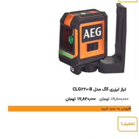
تراز لیزری آاگ مدل CLG220-B
Current
Original
19,800,000
تومان
17,820,000
تومان
price
price
افزودن به سبد خرید
is:
was:
19,800,000 تومان.
17,820,000 تومان.
تخفیف!