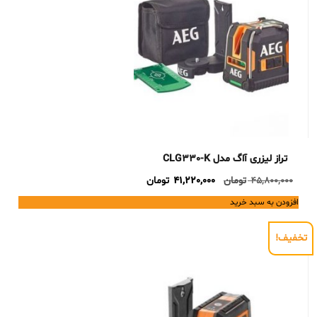
تراز لیزری آاگ مدل CLG330-K
Current
Original
45,800,000
تومان
41,220,000
تومان
price
price
افزودن به سبد خرید
is:
was:
45,800,000 تومان.
41,220,000 تومان.
تخفیف!