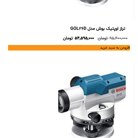
تراز اوپتیک بوش مدل GOL26D
Current
Original
95,400,000
تومان
54,595,000
تومان
price
price
افزودن به سبد خرید
is:
was:
95,400,000 تومان.
54,595,000 تومان.