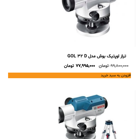
تراز اوپتیک بوش مدل GOL 32 D
Current
Original
99,800,000
تومان
77,995,000
تومان
price
price
افزودن به سبد خرید
is:
was:
99,800,000 تومان.
77,995,000 تومان.