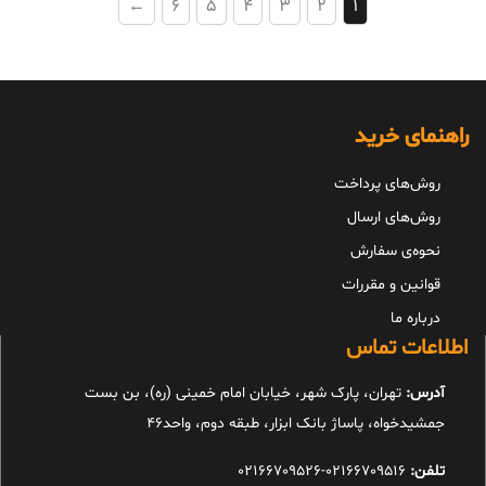
←
6
5
4
3
2
1
راهنمای خرید
روش‌های پرداخت
روش‌های ارسال
نحوه‌ی سفارش
قوانین و مقررات
درباره ما
اطلاعات تماس
آدرس:
تهران، پارک شهر، خیابان امام خمینی (ره)، بن بست
جمشیدخواه، پاساژ بانک ابزار، طبقه دوم، واحد46
تلفن:
02166709516-02166709526