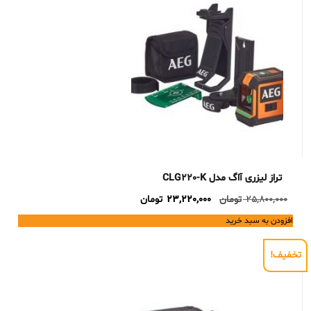
تراز لیزری آاگ مدل CLG220-K
Current
Original
25,800,000
تومان
23,220,000
تومان
price
price
افزودن به سبد خرید
is:
was:
25,800,000 تومان.
23,220,000 تومان.
تخفیف!