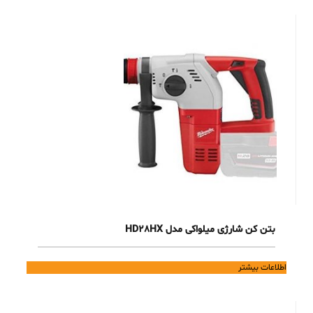
بتن کن شارژی میلواکی مدل HD28HX
اطلاعات بیشتر