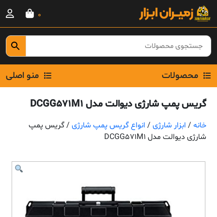
Ski
0
t
conten
محصولات
منو اصلی
گریس پمپ شارژی دیوالت مدل DCGG571M1
خانه
/
ابزار شارژی
/
انواع گریس پمپ شارژی
/ گریس پمپ
شارژی دیوالت مدل DCGG571M1