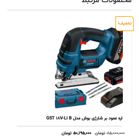
محصولات مرتبط
تخفیف!
اره عمود بر شارژی بوش مدل GST 18V-Li B
Current
Original
85,000,000
تومان
50,195,000
تومان