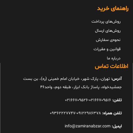
راهنمای خرید
روش‌های پرداخت
روش‌های ارسال
نحوه‌ی سفارش
قوانین و مقررات
درباره ما
اطلاعات تماس
آدرس:
تهران، پارک شهر، خیابان امام خمینی (ره)، بن بست
جمشیدخواه، پاساژ بانک ابزار، طبقه دوم، واحد46
تلفن:
02166709516-02166709526
تلفن همراه:
09122986378-09362227747
ایمیل:
info@zamiranabzar.com