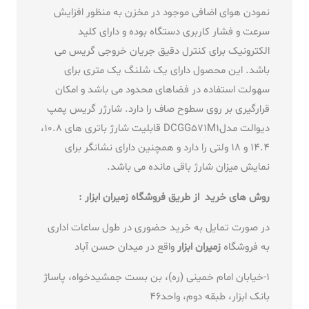
نمودن هوای اضافی موجود در مخزن به منظور افزایش
سرعت و فشار کاربری دستگاه بوده و دارای کلید
الکترونیک برای کنترل دقیق جریان خروجی گریس می
باشد. این محصول دارای یک شلنگ یک متری برای
سهولت استفاده در فضاهای محدود می باشد و امکان
قرارگیری بر روی سطوح صاف را دارد. شارژر گریس پمپ
دیوالت مدلDCGG571M1 قابلیت شارژ باتری های 10.8،
14.4 و 18 ولتی را دارد و همچنین دارای نشانگر برای
نمایش میزان شارژ باقی مانده می باشد.
روش های خرید از طریق فروشگاه زمیران ابزار :
در صورت تمایل به خرید حضوری در طول ساعات اداری
به فروشگاه
زمیران ابزار
واقع در میدان حسن آباد
1-خیابان امام خمینی (ره)، بن بست جمشیدخواه، پاساژ
بانک ابزار، طبقه دوم، واحد46