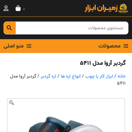
Ski
0
t
conten
محصولات
منو اصلی
گردبر آروا مدل 5411
خانه
/
ابزار کار با چوب
/
انواع اره ها
/
اره گردبر
/ گردبر آروا مدل
5411