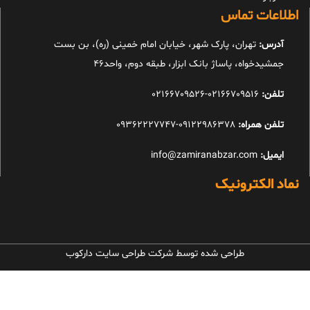
اطلاعات تماس
آدرس:
تهران، پارک شهر، خیابان امام خمینی (ره)، بن بست
جمشیدخواه، پاساژ بانک ابزار، طبقه دوم، واحد46
تلفن:
02166709516-02166709526
تلفن همراه:
09122986378-09362227747
ایمیل:
info@zamiranabzar.com
نماد الکترونیک
طراحی شده توسط شرکت طراحی سایت دارکوب