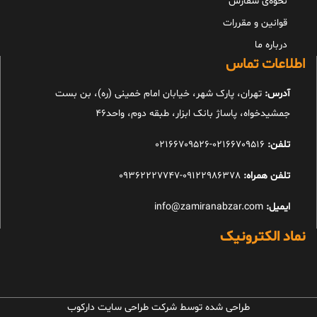
نحوه‌ی سفارش
قوانین و مقررات
درباره ما
اطلاعات تماس
آدرس:
تهران، پارک شهر، خیابان امام خمینی (ره)، بن بست
جمشیدخواه، پاساژ بانک ابزار، طبقه دوم، واحد46
تلفن:
02166709516-02166709526
تلفن همراه:
09122986378-09362227747
ایمیل:
info@zamiranabzar.com
نماد الکترونیک
طراحی شده توسط شرکت طراحی سایت دارکوب