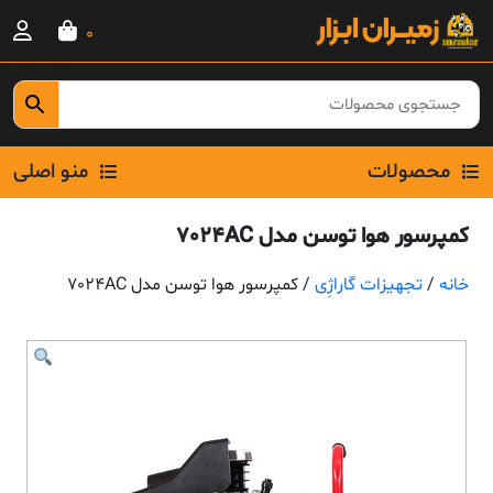
Ski
0
t
conten
محصولات
منو اصلی
کمپرسور هوا توسن مدل 7024AC
خانه
/
تجهیزات گاراژِی
/ کمپرسور هوا توسن مدل 7024AC