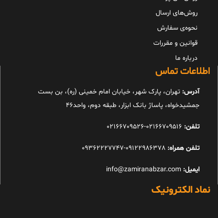
روش‌های ارسال
نحوه‌ی سفارش
قوانین و مقررات
درباره ما
اطلاعات تماس
آدرس:
تهران، پارک شهر، خیابان امام خمینی (ره)، بن بست
جمشیدخواه، پاساژ بانک ابزار، طبقه دوم، واحد46
تلفن:
02166709516-02166709526
تلفن همراه:
09122986378-09362227747
ایمیل:
info@zamiranabzar.com
نماد الکترونیک