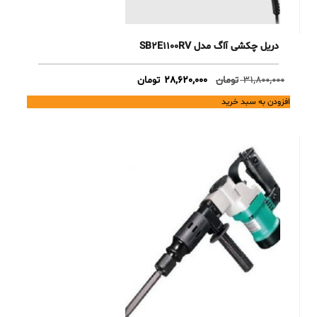
دریل چکشی آاگ مدل SB2E1100RV
Current
Original
31,800,000
تومان
28,620,000
تومان
price
price
افزودن به سبد خرید
is:
was:
31,800,000 تومان.
28,620,000 تومان.