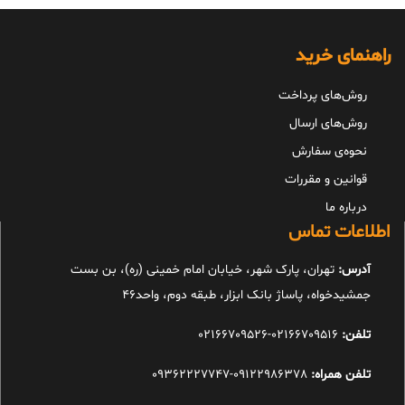
راهنمای خرید
روش‌های پرداخت
روش‌های ارسال
نحوه‌ی سفارش
قوانین و مقررات
درباره ما
اطلاعات تماس
آدرس:
تهران، پارک شهر، خیابان امام خمینی (ره)، بن بست
جمشیدخواه، پاساژ بانک ابزار، طبقه دوم، واحد46
تلفن:
02166709516-02166709526
تلفن همراه:
09122986378-09362227747