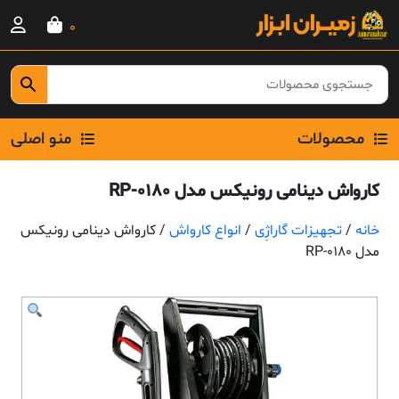
Ski
0
t
conten
محصولات
منو اصلی
کارواش دینامی رونیکس مدل RP-0180
خانه
/
تجهیزات گاراژِی
/
انواع کارواش
/ کارواش دینامی رونیکس
مدل RP-0180