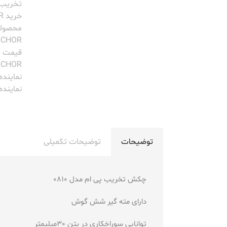
تخریب پ
خرید ANCHOR
محصولات R
NCHOR
قیمت ا
NCHOR
نماینده رس
نمایندهANCHOR
توضیحات
توضیحات تکمیلی
چکش تخریب پی ام مدل 0810
دارای مته گیر شش گوش
توانایی سوراخکاری در بتن 30میلیمتر