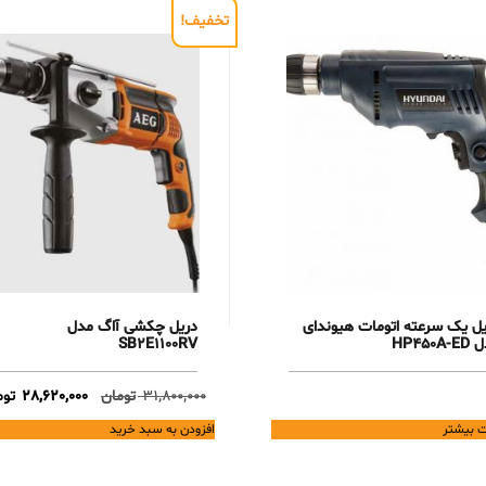
تخفیف!
یل یک سرعته اتومات هیوندای
دریل چکشی آاگ مدل
HP450A
SB2E1100RV
Original
31,800,000
تومان
28,620,000
توم
price
ت بیشتر
افزودن به سبد خرید
was:
31,800,000 تومان.