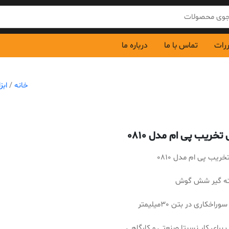
ررات
تماس با ما
درباره ما
خانه
/
ابز
ریب پی ام مدل 0810
یب پی ام مدل 0810
مته گیر شش گوش
راخکاری در بتن 30میلیمتر
برای کار نسبتا صنعتی و کارگاهی