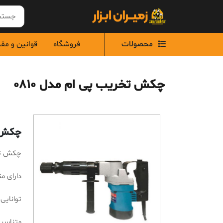
Ski
t
conten
محصولات
فروشگاه
قوانین و مق
چکش تخریب پی ام مدل 0810
چکش تخ
چکش تخر
دارای 
توانایی سو
متناسب 