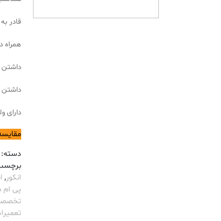
قادر به
همراه دا
داشتن 
داشتن د
دارای ولتاژ
مقایسه
دسته:
برچسب
انکور
,
اب
پی ام مدل
تخصص
تعمیرات م