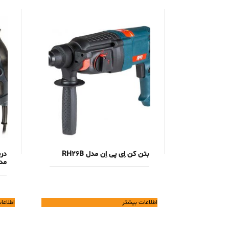
بتن کن اِی پی اِن مدل RH26B
در
مدل -ED
اطلاعات بیشتر
اطلاعا