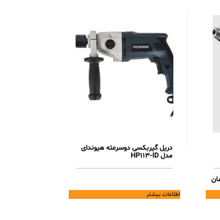
دریل گیربکسی دوسرعته هیوندای
مدل HP113-ID
Current
ان
price
اطلاعات بیشتر
is:
28,620,000 تومان.