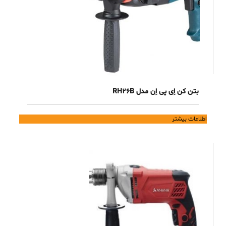
بتن کن اِی پی اِن مدل RH26B
اطلاعات بیشتر