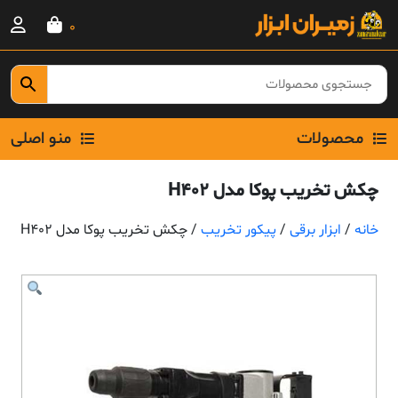
Ski
0
t
conten
محصولات
منو اصلی
چکش تخریب پوکا مدل H402
خانه
/
ابزار برقی
/
پیکور تخریب
/ چکش تخریب پوکا مدل H402