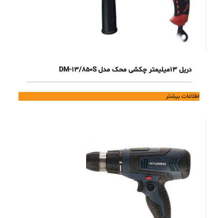
دریل 13میلیمتر چکشی محک مدل DM-13/850S
اطلاعات بیشتر