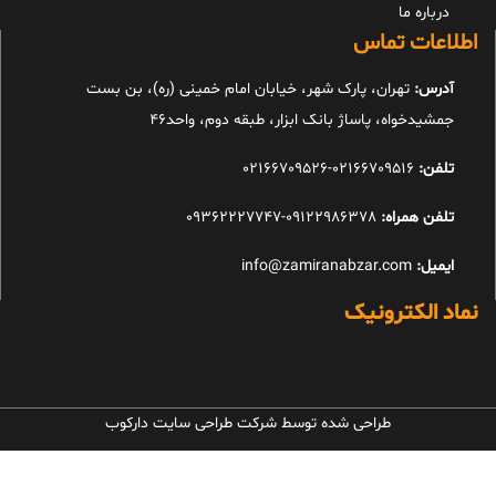
درباره ما
اطلاعات تماس
آدرس:
تهران، پارک شهر، خیابان امام خمینی (ره)، بن بست
جمشیدخواه، پاساژ بانک ابزار، طبقه دوم، واحد46
تلفن:
02166709516-02166709526
تلفن همراه:
09122986378-09362227747
ایمیل:
info@zamiranabzar.com
نماد الکترونیک
طراحی شده توسط شرکت طراحی سایت دارکوب