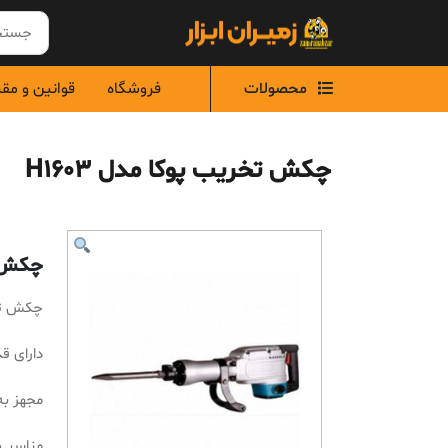
Ski
t
conten
محصولات
فروشگاه
قوانین و مق
چکش تخریب پوکا مدل H1603
چکش تخ
چکش تخری
دارای ق
مجهز به
مناسب ج