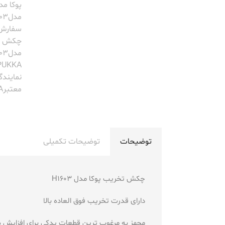
پوکا مدل603
مدلH1603
سفارش 
چکش تخر
مدلH1603
PUKKA
نمایندگ
معتبرPUKKA
توضیحات
توضیحات تکمیلی
چکش تخریب پوکا مدل H1603
دارای قدرت تخریب فوق العاده بالا
مجهز به مرغوب ترین قطعات یدکی برای افزایش ط