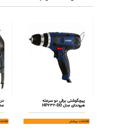
پیچگوشتی برقی دو سرعته
در
هیوندای مدل HP232-DD
مدل -ED
اطلاعات بیشتر
اطلاعا