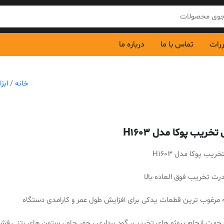
ررات
تماس با ما
درباره ما
خانه
/
ابز
ریب پوکا مدل H1603
ب پوکا مدل H1603
درت تخریب فوق العاده بالا
 مرغوب ترین قطعات یدکی برای افزایش طول عمر و کارامدی دستگاه
هت انجام پروژه های تخریب، گود برداری ، حفر چاه ، ستون های بتنی فشر