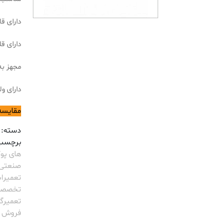
دارای ق
دارای 
مجهز به
دارای ولتاژ
مقایسه
دسته:
برچسب
های پوک
صنعتی UKKA
تعمیرات
تخصصی 
تعمیرگاه KA
فروش PUKKA