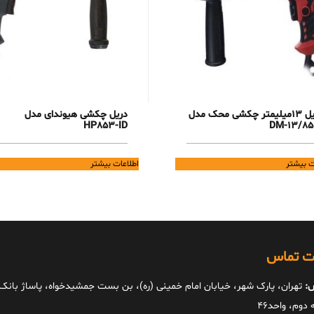
دریل 13میلیمتر چکشی محک مدل
دریل چکشی هیوندای مدل
HP853-ID
DM-13/85
ت بیشتر
اطلاعات بیشتر
ات تماس
:
تهران، پارک شهر، خیابان امام خمینی (ره)، بن بست جمشیدخواه، پاساژ بانک ا
دوم، واحد46