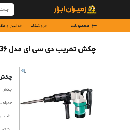
Ski
t
conten
محصولات
فروشگاه
قوانین و مق
چکش تخریب دی سی ای مدل AZG6
چکش ت
چکش تخر
همراه د
توانایی
داشتن قلم گیر 7