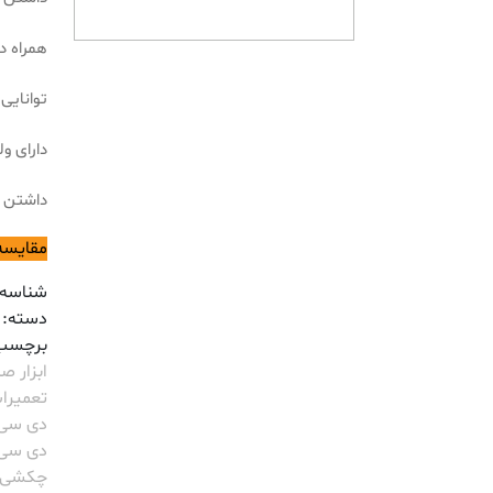
همراه داشتن 2عدد گیر
توانایی 2900ضربه در هر دقیق
دارای ولت
داشتن 
مقایسه
شناسه
دسته:
برچسب
ابزار 
تعمیرا
دی سی ای
دی سی 
چکشی DCA