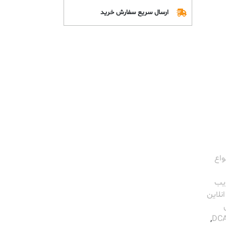
ارسال سریع سفارش خرید
واع
یب
نلاین
,