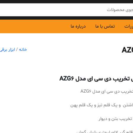
ررات
تماس با ما
درباره ما
خانه
/
ابزار برقی
خریب دی سی ای مدل AZG6
یب دی سی ای مدل AZG6
اشتن و یک قلم تیز و یک قلم پهن
 تخریب بتن و دیوار
1میلیمتری شش گوش