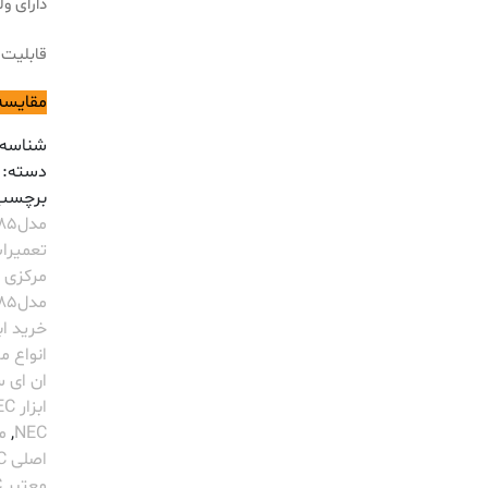
دارای ولتاژ
قابلیت 
مقایسه
شناسه
دسته:
برچسب
مدل2485
تعمیرا
مرکزی NEC
مدل2485
خرید ابزار
انواع 
ان ای 
ابزار NEC
NEC
,
م
اصلی NEC
معتبر NEC