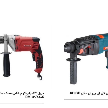
 کن اِی پی اِن مدل RH26B
دریل 13میلیمتر چکشی محک مد
DM-13/850S