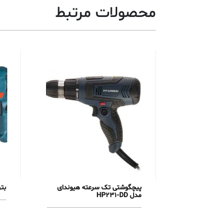
محصولات مرتبط
پیچگوشتی تک سرعته هیوندای
بتن
مدل HP231-DD