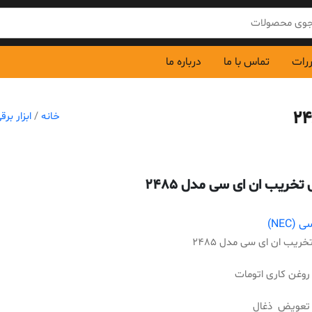
ررات
تماس با ما
درباره ما
خانه
/
ابزار برق
خریب ان ای سی مدل 2485
(NEC)
یب ان ای سی مدل 2485
 روغن کاری اتومات
 تعویض ذغال