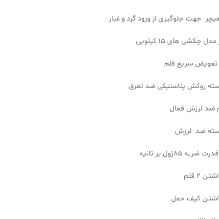
رمیچر جهت جلوگیری از ورود گرد و غبار
دل چکشی های 15 کیلویی
 تعویض سریع قلم
سته روکش پلاستیکی ضد تعرق
ضد لرزش فعال
دسته ضد لرزش
ضربه 85ژول بر ثانیه
ن 2 قلم
داشتن کیف حمل