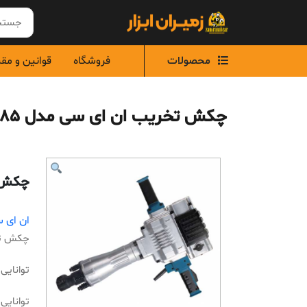
Ski
t
conten
محصولات
فروشگاه
قوانین و مق
چکش تخریب ان ای سی مدل 2485
چکش ت
ان ای سی 
چکش تخر
توانایی
توانایی