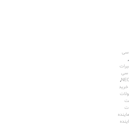
 سی
,
یرات
 ای سی
,
خرید
ولات
ت
ت
ماینده
ینده