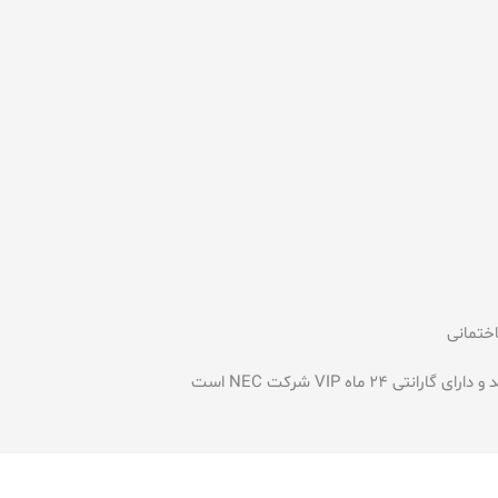
ختمانی
اه VIP شرکت NEC است