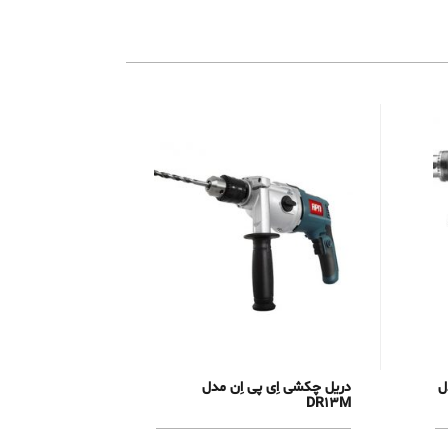
ل
دریل چکشی اِی پی اِن مدل
DR13M