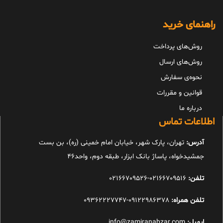
راهنمای خرید
روش‌های پرداخت
روش‌های ارسال
نحوه‌ی سفارش
قوانین و مقررات
درباره ما
اطلاعات تماس
آدرس:
تهران، پارک شهر، خیابان امام خمینی (ره)، بن بست
جمشیدخواه، پاساژ بانک ابزار، طبقه دوم، واحد46
تلفن:
02166709516-02166709526
تلفن همراه:
09122986378-09362227747
ایمیل:
info@zamiranabzar.com