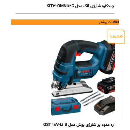
چندکاره شارژی آاگ مدل KIT3-OMNI12C
اطلاعات بیشتر
تخفیف!
اره عمود بر شارژی بوش مدل GST 18V-Li B