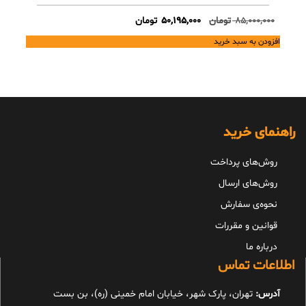
Current
Original
85,000,000
تومان
50,195,000
تومان
price
price
افزودن به سبد خرید
is:
was:
85,000,000 تومان.
50,195,000 تومان.
راهنمای خرید
روش‌های پرداخت
روش‌های ارسال
نحوه‌ی سفارش
قوانین و مقررات
درباره ما
اطلاعات تماس
آدرس:
تهران، پارک شهر، خیابان امام خمینی (ره)، بن بست