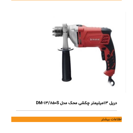
دریل 13میلیمتر چکشی محک مدل DM-13/850S
اطلاعات بیشتر