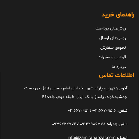
راهنمای خرید
روش‌های پرداخت
روش‌های ارسال
نحوه‌ی سفارش
قوانین و مقررات
درباره ما
اطلاعات تماس
آدرس:
تهران، پارک شهر، خیابان امام خمینی (ره)، بن بست
جمشیدخواه، پاساژ بانک ابزار، طبقه دوم، واحد46
تلفن:
02166709516-02166709526
تلفن همراه:
09122986378-09362227747
ایمیل:
info@zamiranabzar.com