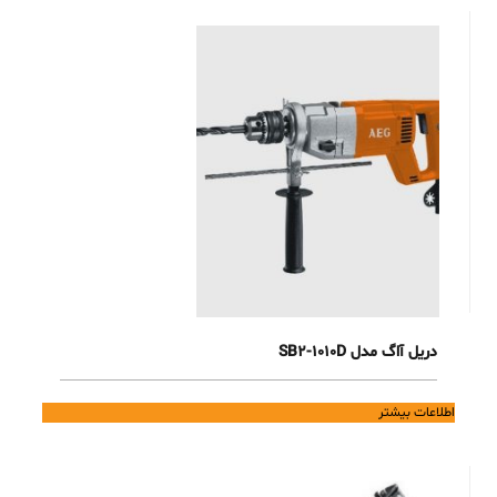
دریل آاگ مدل SB2-1010D
اطلاعات بیشتر