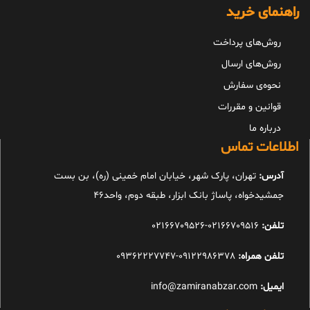
راهنمای خرید
روش‌های پرداخت
روش‌های ارسال
نحوه‌ی سفارش
قوانین و مقررات
درباره ما
اطلاعات تماس
آدرس:
تهران، پارک شهر، خیابان امام خمینی (ره)، بن بست
جمشیدخواه، پاساژ بانک ابزار، طبقه دوم، واحد46
تلفن:
02166709516-02166709526
تلفن همراه:
09122986378-09362227747
ایمیل:
info@zamiranabzar.com