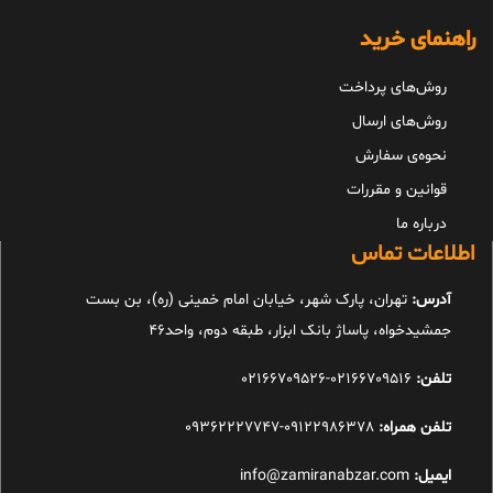
راهنمای خرید
روش‌های پرداخت
روش‌های ارسال
نحوه‌ی سفارش
قوانین و مقررات
درباره ما
اطلاعات تماس
آدرس:
تهران، پارک شهر، خیابان امام خمینی (ره)، بن بست
جمشیدخواه، پاساژ بانک ابزار، طبقه دوم، واحد46
تلفن:
02166709516-02166709526
تلفن همراه:
09122986378-09362227747
ایمیل:
info@zamiranabzar.com