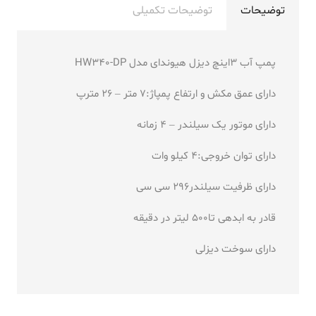
توضیحات
توضیحات تکمیلی
پمپ آب 3اینچ دیزل هیوندای مدل HW340-DP
دارای عمق مکش و ارتفاع پمپاژ
:7
متر – 26 مترپ
دارای موتور
یک سیلندر – 4 زمانه
دارای توان خروجی
:4
کیلو وات
دارای ظرفیت سیلندر2
96 سی سی
قادر به ابدهی تا500 لیتر در دقیقه
دارای سوخت دیزلی