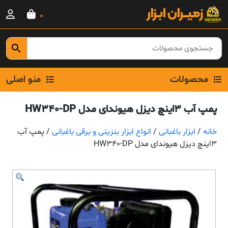
Ski
0
t
conten
محصولات
منو اصلی
پمپ آب 3اینچ دیزل هیوندای مدل HW340-DP
خانه
/
ابزار باغبانی
/
انواع ابزار بنزینی و برقی باغبانی
/ پمپ آب
3اینچ دیزل هیوندای مدل HW340-DP