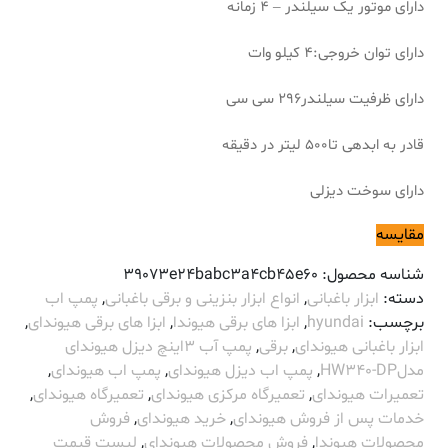
دارای موتور
یک سیلندر – 4 زمانه
دارای توان خروجی
:4
کیلو وات
دارای ظرفیت سیلندر2
96 سی سی
قادر به ابدهی تا500 لیتر در دقیقه
دارای سوخت دیزلی
مقایسه
شناسه محصول:
39073e24babc3a4cb45e60
دسته:
ابزار باغبانی
,
انواع ابزار بنزینی و برقی باغبانی
,
پمپ اب
برچسب:
hyundai
,
ابزا های برقی هیوندا
,
ابزا های برقی هیوندای
,
ابزار باغبانی هیوندای
,
برقی
,
پمپ آب 3اینچ دیزل هیوندای
مدلHW340-DP
,
پمپ اب دیزل هیوندای
,
پمپ اب هیوندای
,
تعمیرات هیوندای
,
تعمیرگاه مرکزی هیوندای
,
تعمیرگاه هیوندای
,
خدمات پس از فروش هیوندای
,
خرید هیوندای
,
فروش
محصولات هیوندا
,
فروش محصولات هیوندای
,
لیست قیمت