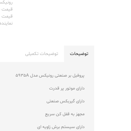
رونیک
قیمت 
قیمت م
نماینده onix
توضیحات
توضیحات تکمیلی
پروفیل بر صنعتی رونیکس مدل 5935A
دارای موتور پر قدرت
دارای گیربکس صنعتی
مجهز به قفل کن سریع
دارای سیستم برش زاویه ای