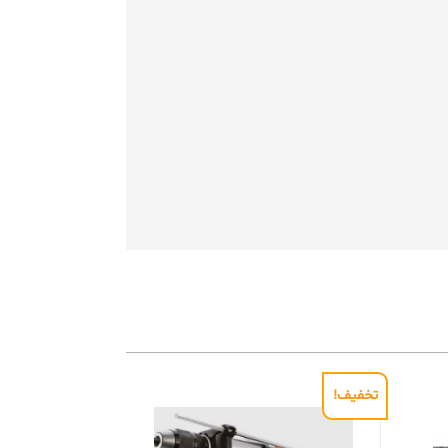
تخفیف!