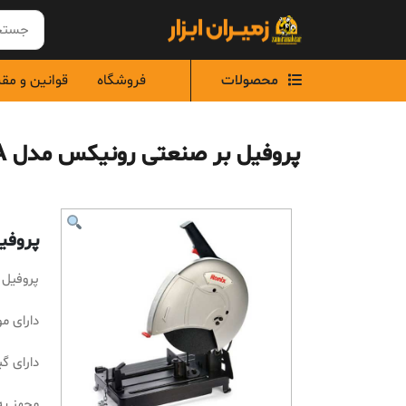
Ski
t
conten
محصولات
فروشگاه
قوانین و مق
پروفیل بر صنعتی رونیکس مدل 5935A
پروفیل
پروفیل ب
دارای م
دارای 
مجهز به