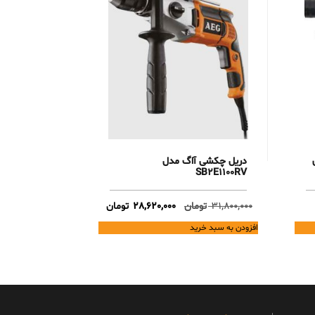
دریل چکشی آاگ مدل
SB2E1100RV
Current
Original
31,800,000
تومان
28,620,000
تومان
price
price
افزودن به سبد خرید
is:
was:
31,800,000 تومان.
28,620,000 تومان.