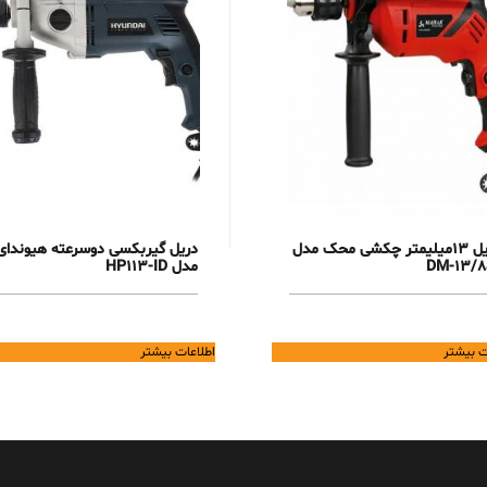
دریل 13میلیمتر چکشی محک مدل
دریل گیربکسی دوسرعته هیوندای
DM-13/8
مدل HP113-ID
ت بیشتر
اطلاعات بیشتر