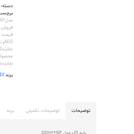
دسته:
برچسب
مدلDDH32RP
فروش م
قیمت مح
AEG
,
نم
نمایند
محصولات 
نمایند
برند
آا
توضیحات
توضیحات تکمیلی
برند
پایه آاگ مدل DDH32RP