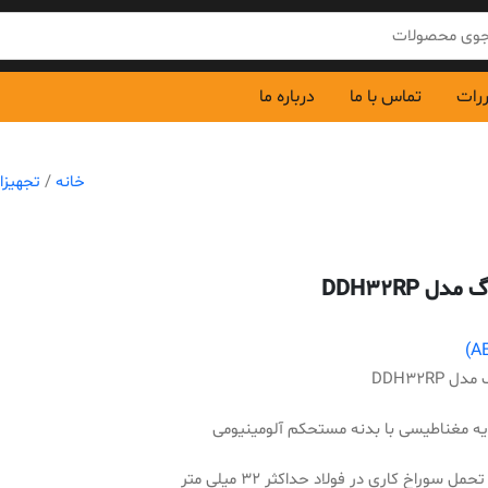
ررات
تماس با ما
درباره ما
خانه
/
تجهیزا
مدل DDH32RP
ل DDH32RP
ایه مغناطیسی با بدنه مستحکم آلومینیومی
مل سوراخ کاری در فولاد حداکثر 32 میلی متر