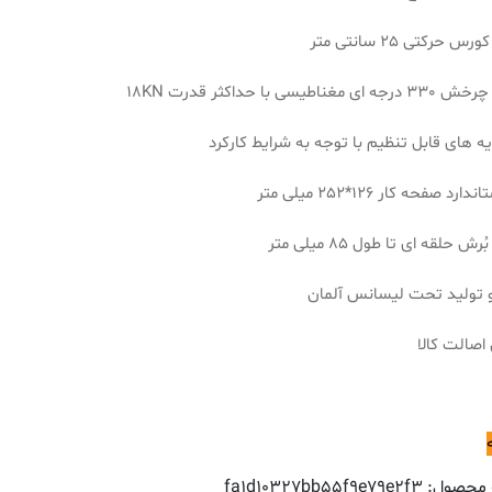
 حرکتی 25 سانتی متر
مغناطیسی با حداکثر قدرت 18KN
ایه های قابل تنظیم با توجه به شرایط کارکرد
ارد صفحه کار 126*252 میلی متر
ش حلقه ای تا طول 85 میلی متر
 تولید تحت لیسانس آلمان
صالت کالا
 محصول:
fa1d10327bb55f9e79e2f3