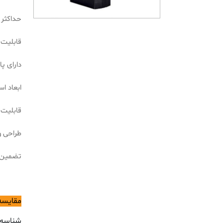
حداکثر کورس
قابلیت چرخش 330 درجه ای 
دارای پ
ابعاد استاند
قابلیت بُر
طراحی و
تضمین ا
مقایسه
شناسه