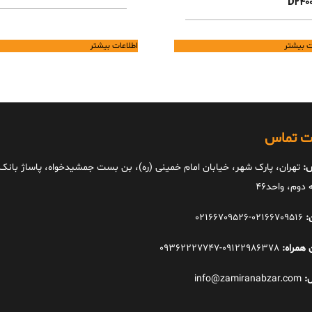
D2400
ت بیشتر
اطلاعات بیشتر
ات تماس
:
تهران، پارک شهر، خیابان امام خمینی (ره)، بن بست جمشیدخواه، پاساژ بانک ا
دوم، واحد46
:
02166709516-02166709526
 همراه:
09122986378-09362227747
:
info@zamiranabzar.com