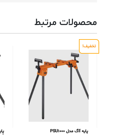
محصولات مرتبط
تخفیف!
پایه آاگ مدل PSU1000
پای