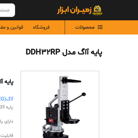
Ski
t
conten
محصولات
فروشگاه
قوانین و مق
پایه آاگ مدل DDH32RP
پایه آاگ 
آاگ(AEG)
پایه آاگ مد
دارای پ
قابلیت تح