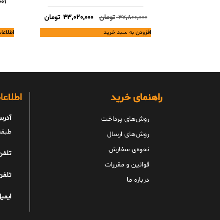
01
Current
Original
47,800,000
تومان
43,020,000
تومان
price
price
افزودن به سبد خرید
اطلاعا
is:
was:
47,800,000 تومان.
43,020,000 تومان.
راهنمای خرید
اطلاع
آدرس
روش‌های پرداخت
طبقه 
روش‌های ارسال
نحوه‌ی سفارش
تلفن
قوانین و مقررات
تلفن
درباره ما
ایمیل