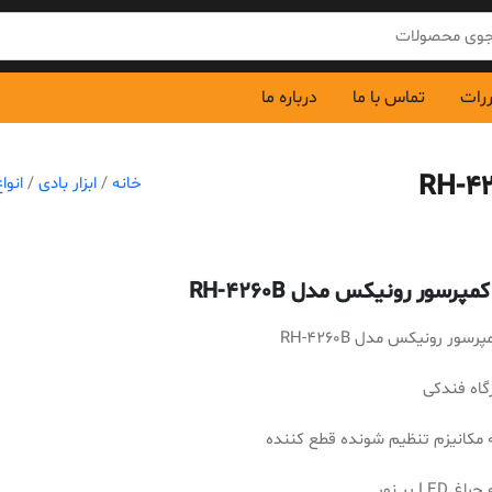
ررات
تماس با ما
درباره ما
خانه
/
ابزار بادی
/
انوا
مپرسور رونیکس مدل RH-4260B
رسور رونیکس مدل RH-4260B
رگاه فندکی
 مکانیزم تنظیم شونده قطع کننده
 LED پر نور