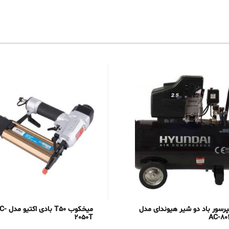
رسور باد دو شیر هیوندای مدل
میخکوب T50 بادی ا
2050T
AC-80