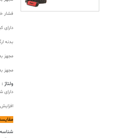
فشار خروجی
دارای ک
بدنه ار
مجهز به چراغ
مجهز ب
ولتاژ : 12 ولت
دارای شلنگ 80 سانتی متری و 
افزایش 
مقایسه
شناسه