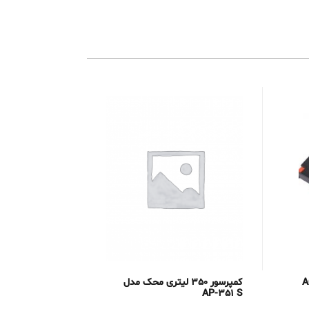
کتیو مدل AC-
کمپرسور 350 لیتری محک مدل
AP-351 S