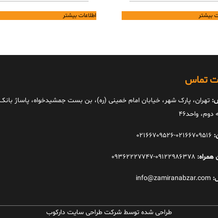
ت بیشتر
اطلاعات بیشتر
ات تماس
:
تهران، پارک شهر، خیابان امام خمینی (ره)، بن بست جمشیدخواه، پاساژ بانک ا
دوم، واحد46
:
02166709516-02166709526
 همراه:
09122986378-09362227747
:
info@zamiranabzar.com
طراحی شده توسط شرکت طراحی سایت دارکوب