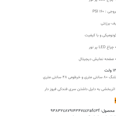
 : PSI 160
یف برزنتی
گونومیکی و با کیفیت
 LED پر نور
ه صفحه نمایش دیجیتال
خرطومی 48 سانتی متری
اثربخشی به دلیل داشتن سری فندکی فیوز دار
 محصول:
93832c87914347cc2afc3f