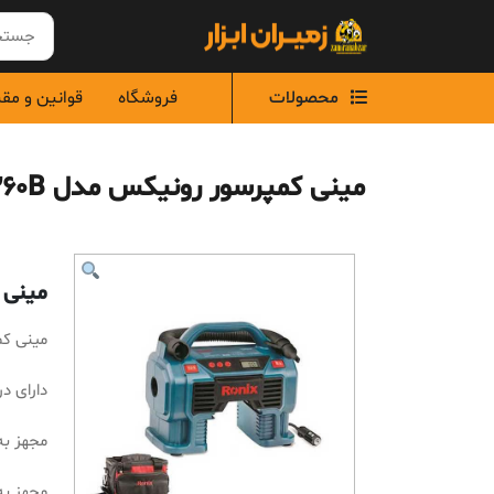
Ski
t
conten
محصولات
فروشگاه
قوانین و مق
مینی کمپرسور رونیکس مدل RH-4260B
مینی ک
مینی کمپ
دارای د
مجهز به
مجهز به چراغ