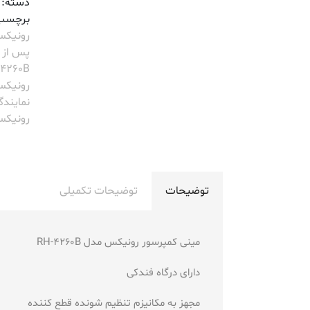
دسته:
برچسب
رونیک
پس از 
4260B
رونیک
نمایند
رونیک
توضیحات
توضیحات تکمیلی
مینی کمپرسور رونیکس مدل RH-4260B
دارای درگاه فندکی
مجهز به مکانیزم تنظیم شونده قطع کننده