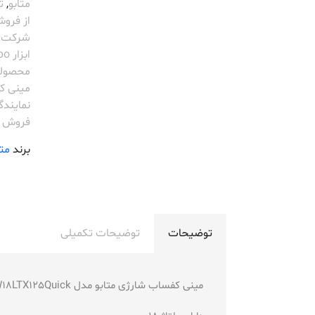
متابو
,
تع
از فروش
شرکت metabo
ابزار metabo
محصولات o
مینی کفساب
نمایندگیabo
فروش م
برند
متا
توضیحات
توضیحات تکمیلی
مینی کفساب شارژی متابو مدل W18LTX125Quick