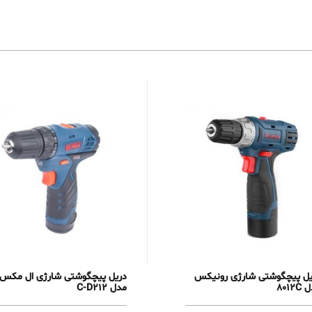
یل پیچگوشتی شارژی رونیکس
دریل پیچگوشتی شارژی ال مکس
8012
مدل C-D212