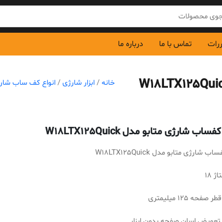
ررات
تماس با ما
درباره ما
خانه
/
ابزار شارژی
/
انواع کف ساب شار
اب شارژی متابو مدل W18LTX125Quick
 شارژی متابو مدل W18LTX125Quick
ژ 18
فحه 125 میلیمتری
 تعویض اسان صفحه بدون ابزار