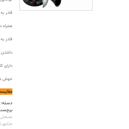
قادر به 
همراه دا
قادر به
داشتن 
دارای کل
خوش د
مقایسه
دسته:
برچسب
صنعتی etabo
متابو
,
ت