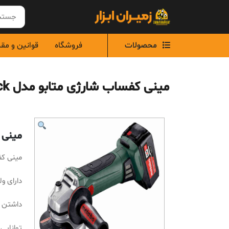
Ski
t
conten
محصولات
فروشگاه
قوانین و مق
مینی کفساب شارژی متابو مدل W18LTX125Quick
مینی کفس
مینی کفساب
دارای ولتا
داشتن قطر ص
توانایی