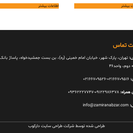
ت بیشتر
اطلاعات بیشتر
ات تماس
:
تهران، پارک شهر، خیابان امام خمینی (ره)، بن بست جمشیدخواه، پاساژ بانک ا
دوم، واحد46
:
02166709516-02166709526
 همراه:
09122986378-09362227747
:
info@zamiranabzar.com
طراحی شده توسط شرکت طراحی سایت دارکوب