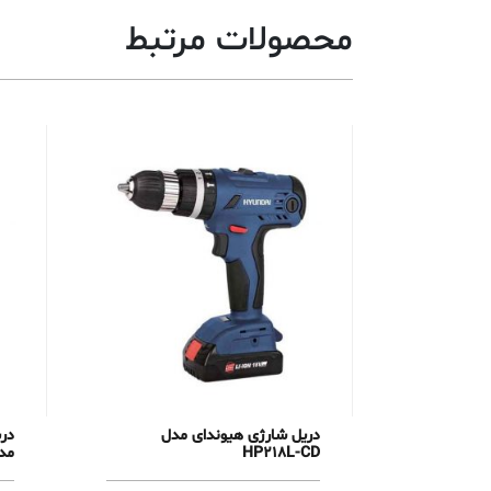
محصولات مرتبط
دریل شارژی هیوندای مدل
در
HP218L-CD
مدل C