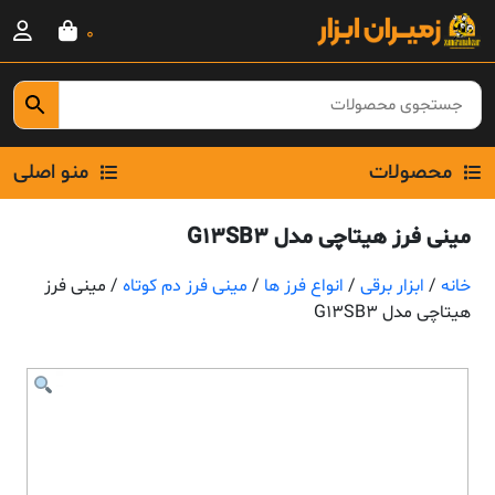
Ski
0
t
conten
محصولات
منو اصلی
مینی فرز هیتاچی مدل G13SB3
خانه
/
ابزار برقی
/
انواع فرز ها
/
مینی فرز دم کوتاه
/ مینی فرز
هیتاچی مدل G13SB3