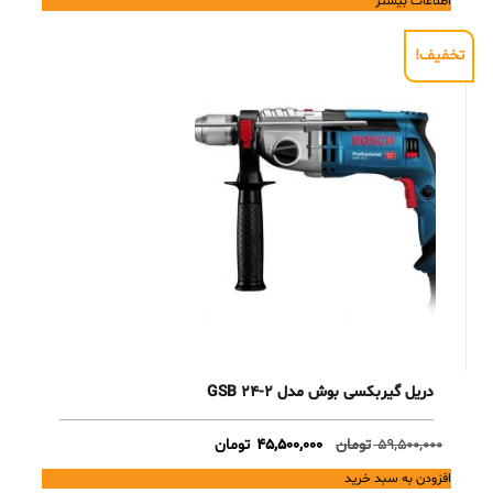
اطلاعات بیشتر
تخفیف!
دریل گیربکسی بوش مدل GSB 24-2
Current
Original
59,500,000
تومان
45,500,000
تومان
price
price
افزودن به سبد خرید
is:
was: