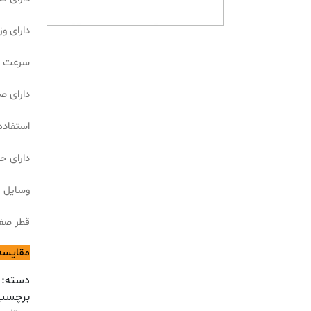
دارای وزن 2.3 کی
سرعت چرخش آزا
دارای ص
استفاده
دارای ح
وسایل ه
قطر صفحه بر
مقایسه
دسته:
برچسب