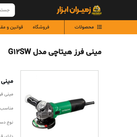
Ski
t
conten
محصولات
فروشگاه
قوانین و مق
مینی فرز هیتاچی مدل G12SW
مینی ف
مینی فرز
مناسب ب
نوع دست
دارای قدرت 0