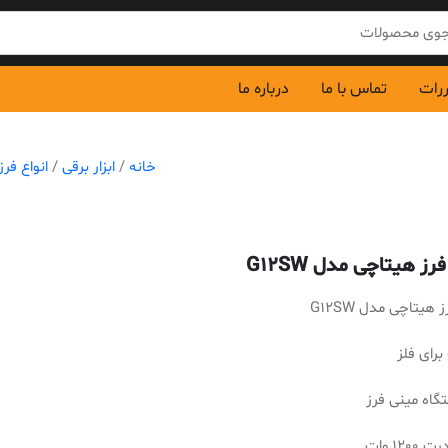
ررات
تماس با ما
درباره ما
خانه
/
ابزار برقی
/
انواع فرز
رز هیتاچی مدل G12SW
 هیتاچی مدل G12SW
رای فلز
گاه مینی فرز
120 وات