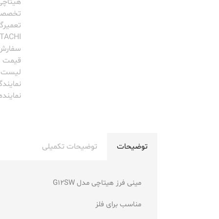
هیتاچی
تخصصی
تعمیرگا
ITACHI
سفارش 
قیمت اب
لیست ق
نمایندگی CHI
نماینده
توضیحات
توضیحات تکمیلی
مینی فرز هیتاچی مدل G12SW
مناسب برای فلز