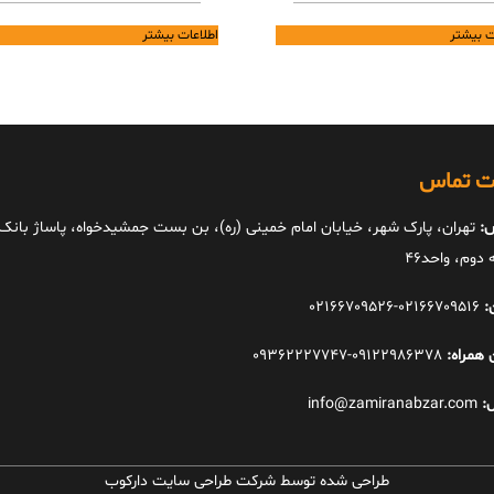
ت بیشتر
اطلاعات بیشتر
ات تماس
:
تهران، پارک شهر، خیابان امام خمینی (ره)، بن بست جمشیدخواه، پاساژ بانک ا
دوم، واحد46
:
02166709516-02166709526
 همراه:
09122986378-09362227747
:
info@zamiranabzar.com
طراحی شده توسط شرکت طراحی سایت دارکوب