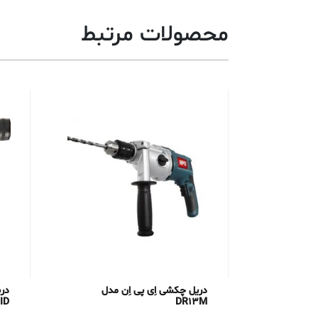
محصولات مرتبط
دریل چکشی اِی پی اِن مدل
در
ID
DR13M