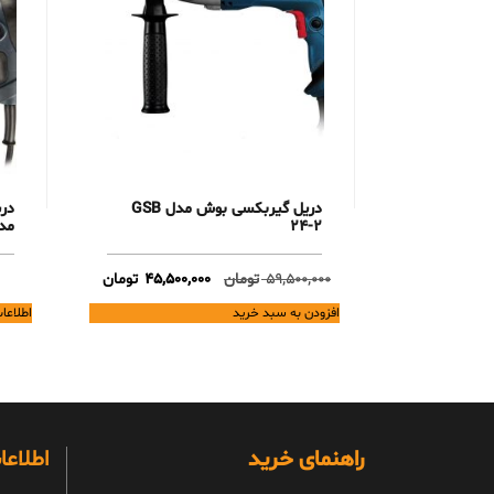
دریل گیربکسی بوش مدل GSB
در
24-2
مدل -ED
Current
Original
59,500,000
تومان
45,500,000
تومان
price
price
افزودن به سبد خرید
اطلاعا
is:
was:
59,500,000 تومان.
45,500,000 تومان.
راهنمای خرید
اطلاع