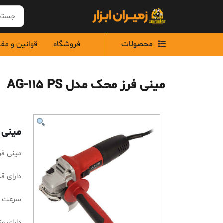
Ski
t
conten
محصولات
فروشگاه
قوانین و مق
مینی فرز محک مدل AG-115 PS
مینی فر
مینی فرز م
دارای قدرت 
سرعت چرخش آزا
دارای وزن 2.25 ک