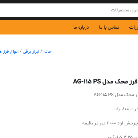
ررات
تماس با ما
درباره ما
خانه
/
ابزار برقی
/
انواع فرز ه
ز محک مدل AG-115 PS
حک مدل AG-115 PS
800 وات
د 11000 دور در دقیقه
یلوگرم