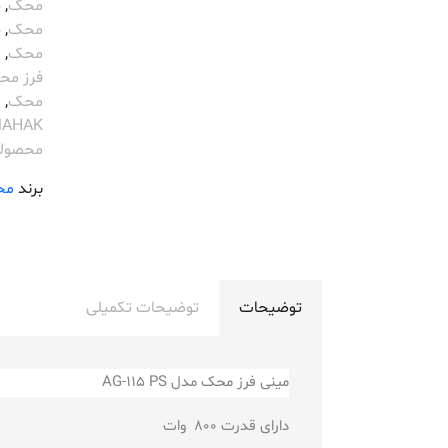
محک
,
خ
محک
,
خ
محک
,
س
فرز مح
محک
,
م
AHAK
محصول
برند
مح
توضیحات
توضیحات تکمیلی
مینی فرز محک مدل AG-115 PS
دارای قدرت 800 وات