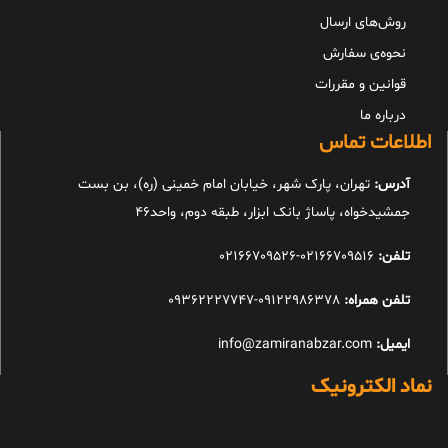
روش‌های ارسال
نحوه‌ی سفارش
قوانین و مقررات
درباره ما
اطلاعات تماس
آدرس:
تهران، پارک شهر، خیابان امام خمینی (ره)، بن بست
جمشیدخواه، پاساژ بانک ابزار، طبقه دوم، واحد46
تلفن:
02166709516-02166709526
تلفن همراه:
09122986378-09362227747
ایمیل:
info@zamiranabzar.com
نماد الکترونیک