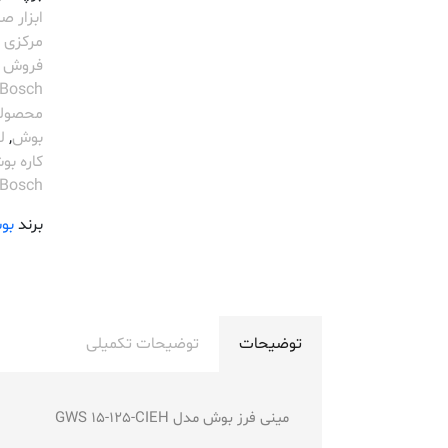
ابزار 
مرکزی Bosch
فروش Bosch
Bosch
محصولات h
بوش
,
ل
کاره ب
Bosch
برند
بو
توضیحات
توضیحات تکمیلی
مینی فرز بوش مدل GWS 15-125-CIEH