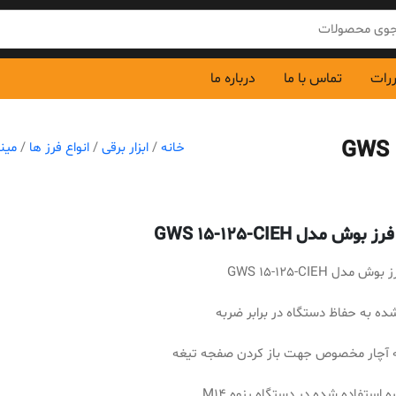
ررات
تماس با ما
درباره ما
خانه
/
ابزار برقی
/
انواع فرز ها
/
مین
بوش مدل GWS 15-125-CIEH
 مدل GWS 15-125-CIEH
ده به حفاظ دستگاه در برابر ضربه
ه آچار مخصوص جهت باز کردن صفجه تیغه
ه استفاده شده در دستگاه رزوه M14