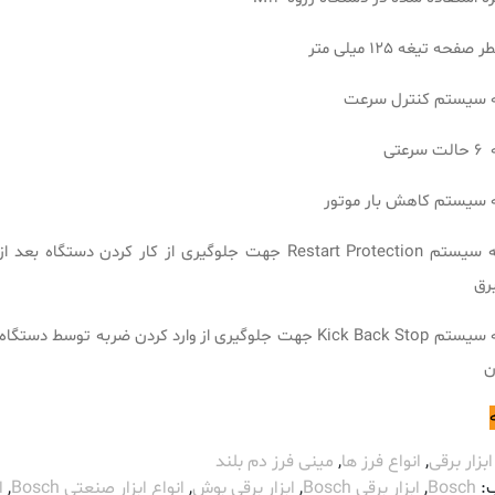
صفحه تیغه 125 میلی متر
ه سیستم کنترل سرعت
رعتی
 سیستم کاهش بار موتور
مجهز به سیستم Restart Protection جهت جلوگیری از کار کردن دستگاه ب
رق
مجهز به سیستم Kick Back Stop جهت جلوگیری از وارد کردن ضربه توسط دست
ن
ابزار برقی
,
انواع فرز ها
,
مینی فرز دم بلند
:
Bosch
,
ابزار برقی Bosch
,
ابزار برقی بوش
,
انواع ابزار صنعتی Bosch
,
ا