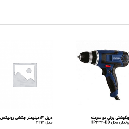
چگوشتی برقی دو سرعته
دریل 13میلیمتر چکشی رونیکس
دای مدل HP232-DD
مدل 2214