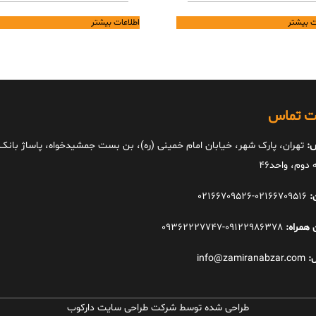
ت بیشتر
اطلاعات بیشتر
ات تماس
:
تهران، پارک شهر، خیابان امام خمینی (ره)، بن بست جمشیدخواه، پاساژ بانک ا
دوم، واحد46
:
02166709516-02166709526
 همراه:
09122986378-09362227747
:
info@zamiranabzar.com
طراحی شده توسط شرکت طراحی سایت دارکوب