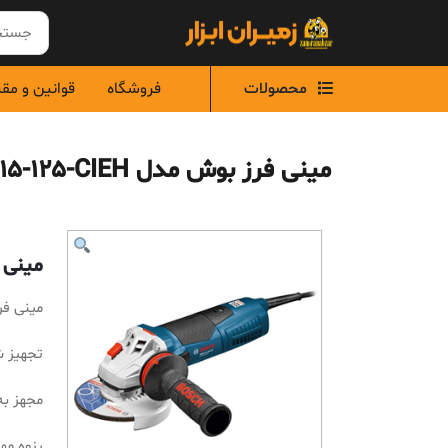
Ski
t
conten
محصولات
فروشگاه
قوانین و مق
مینی فرز بوش مدل GWS 15-125-CIEH
مینی فرز 
مینی فرز بوش
تجهیز ش
مجهز ب
رزوه مهر