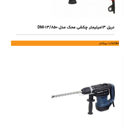
دریل 13میلیمتر چکشی محک مدل DM-13/850
اطلاعات بیشتر