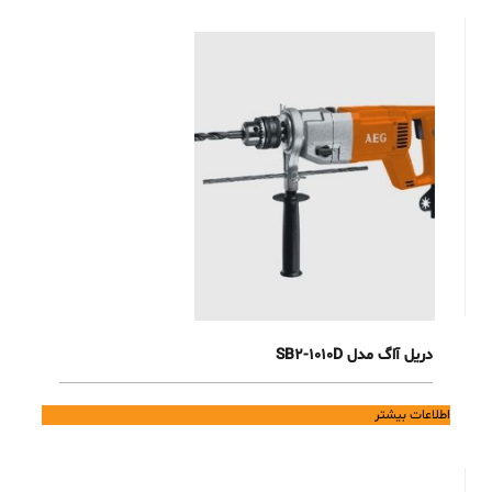
دریل آاگ مدل SB2-1010D
اطلاعات بیشتر