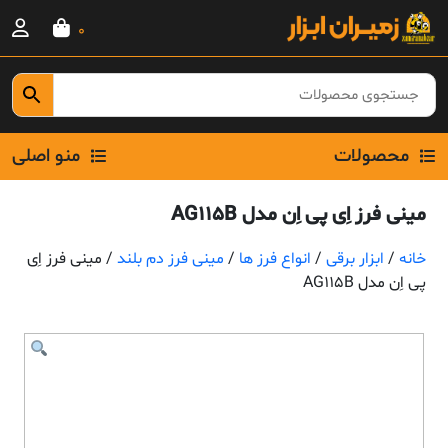
Ski
0
t
conten
محصولات
منو اصلی
مینی فرز اِی پی اِن مدل AG115B
خانه
/
ابزار برقی
/
انواع فرز ها
/
مینی فرز دم بلند
/ مینی فرز اِی
پی اِن مدل AG115B