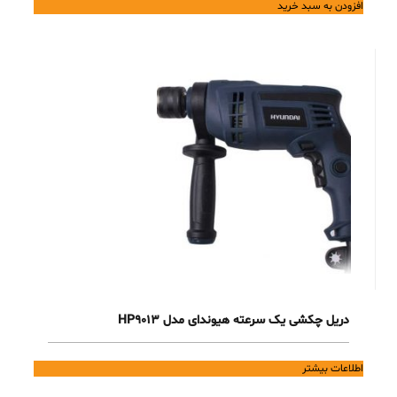
افزودن به سبد خرید
is:
was:
59,500,000 تومان.
45,500,000 تومان.
دریل چکشی یک سرعته هیوندای مدل HP9013
اطلاعات بیشتر