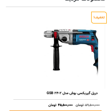
تخفیف!
دریل گیربکسی بوش مدل GSB 24-2
Current
Original
59,500,000
تومان
45,500,000
تومان
price
price