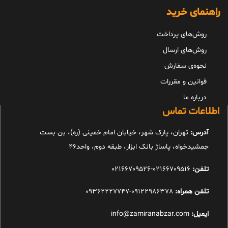
راهنمای خرید
روش‌های پرداخت
روش‌های ارسال
نحوه‌ی سفارش
قوانین و مقررات
درباره ما
اطلاعات تماس
آدرس:
تهران، پارک شهر، خیابان امام خمینی (ره)، بن بست
جمشیدخواه، پاساژ بانک ابزار، طبقه دوم، واحد46
تلفن:
02166709516-02166709526
تلفن همراه:
09122986378-09362227747
ایمیل:
info@zamiranabzar.com