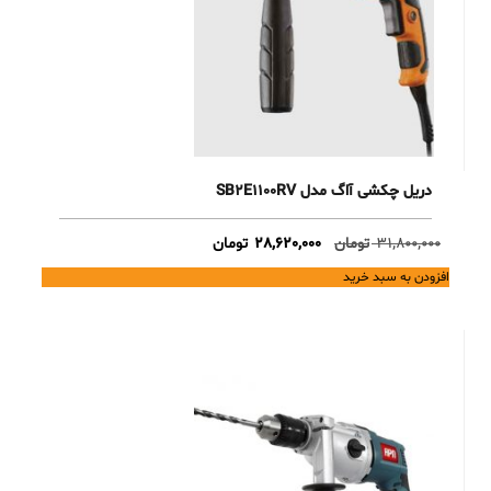
دریل چکشی آاگ مدل SB2E1100RV
Current
Original
31,800,000
تومان
28,620,000
تومان
price
price
افزودن به سبد خرید
is:
was:
31,800,000 تومان.
28,620,000 تومان.