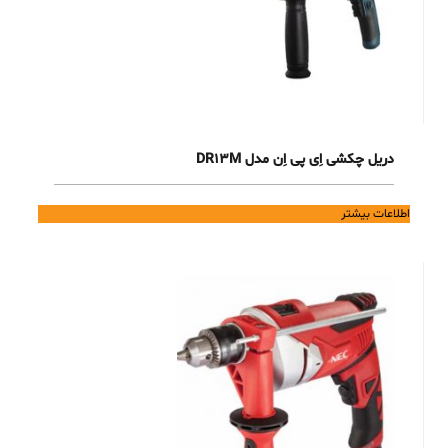
دریل چکشی اِی پی اِن مدل DR13M
اطلاعات بیشتر