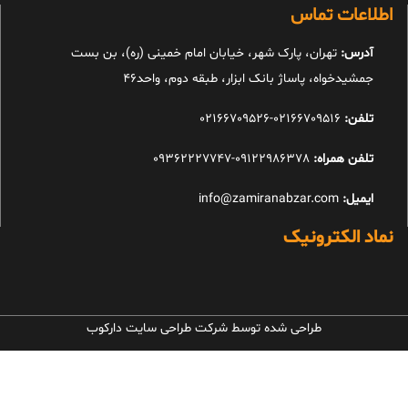
اطلاعات تماس
آدرس:
تهران، پارک شهر، خیابان امام خمینی (ره)، بن بست
جمشیدخواه، پاساژ بانک ابزار، طبقه دوم، واحد46
تلفن:
02166709516-02166709526
تلفن همراه:
09122986378-09362227747
ایمیل:
info@zamiranabzar.com
نماد الکترونیک
طراحی شده توسط شرکت طراحی سایت دارکوب