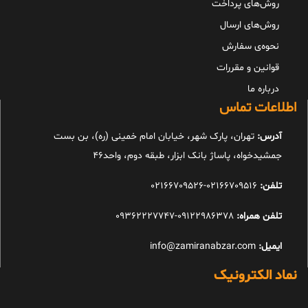
روش‌های پرداخت
روش‌های ارسال
نحوه‌ی سفارش
قوانین و مقررات
درباره ما
اطلاعات تماس
آدرس:
تهران، پارک شهر، خیابان امام خمینی (ره)، بن بست
جمشیدخواه، پاساژ بانک ابزار، طبقه دوم، واحد46
تلفن:
02166709516-02166709526
تلفن همراه:
09122986378-09362227747
ایمیل:
info@zamiranabzar.com
نماد الکترونیک