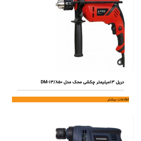
دریل 13میلیمتر چکشی محک مدل DM-13/850
اطلاعات بیشتر