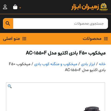
Ski
0
t
conten
محصولات
منو اصلی
میخکوب F50 بادی اکتیو مدل AC-1550F
خانه
/
ابزار بادی
/
میخکوب و منگنه کوب بادی
/ میخکوب F50
بادی اکتیو مدل AC-1550F