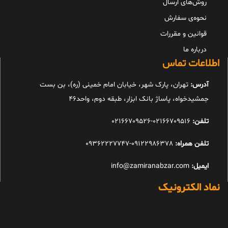
روش‌های ارسال
نحوه‌ی سفارش
قوانین و مقررات
درباره ما
اطلاعات تماس
آدرس:
تهران، پارک شهر، خیابان امام خمینی (ره)، بن بست
جمشیدخواه، پاساژ بانک ابزار، طبقه دوم، واحد46
تلفن:
02166709516-02166709526
تلفن همراه:
09122986378-09362227747
ایمیل:
info@zamiranabzar.com
نماد الکترونیک