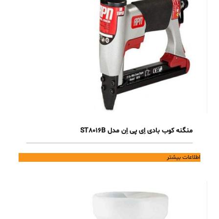
منگنه کوب بادی اِی پی اِن مدل ST8016B
اطلاعات بیشتر