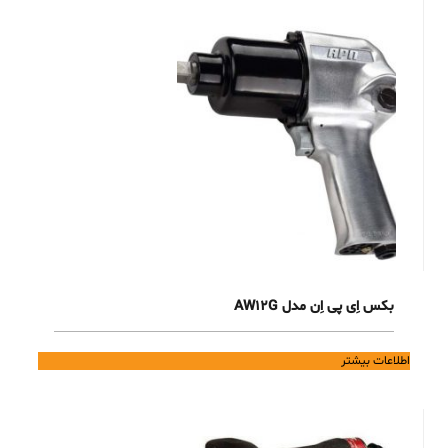
بکس اِی پی اِن مدل AW12G
اطلاعات بیشتر