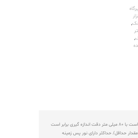
رگاه
ار
حک
,
ر
ک
,
ده
متر لیزری محک مدل LDM-80 دارای وزن 180 گرم دارای گارانتی 12 ماهه ساخته شده توسط کشور چین دامنه اندازه گیری برابر است با 80 میلی متر دقت اندازه گیری برابر است
 مقدار حداقل/ حداکثر دارای نور پس زمینه