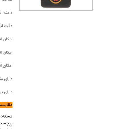
دامنه انداز
دقت اندازه
امکان ا
امکان ا
امکان ا
دارای م
دارای ن
مقایسه
دسته:
برچسب