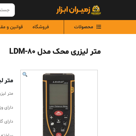
Ski
t
conten
محصولات
فروشگاه
قوانین و مق
متر لیزری محک مدل LDM-80
متر لیز
متر لیزری
دارای وزن 180
دارای گارانت
ساخته 