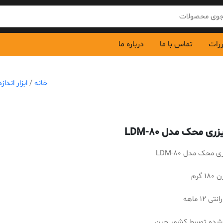
ررات
تماس با ما
درباره ما
خانه
/
ابزار انداز
ری محک مدل LDM-80
 محک مدل LDM-80
 گرم
ی 12 ماهه
شده توسط کشور چین