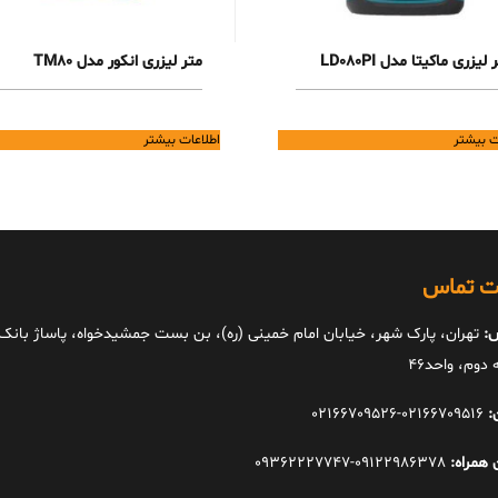
 لیزری ماکیتا مدل LD080PI
متر لیزری انکور مدل TM80
ت بیشتر
اطلاعات بیشتر
ات تماس
:
تهران، پارک شهر، خیابان امام خمینی (ره)، بن بست جمشیدخواه، پاساژ بانک ا
دوم، واحد46
:
02166709516-02166709526
 همراه:
09122986378-09362227747