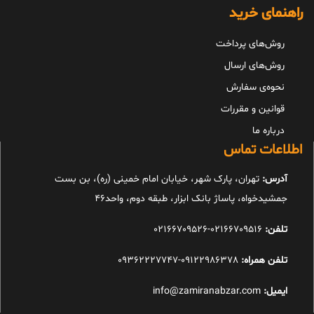
راهنمای خرید
روش‌های پرداخت
روش‌های ارسال
نحوه‌ی سفارش
قوانین و مقررات
درباره ما
اطلاعات تماس
آدرس:
تهران، پارک شهر، خیابان امام خمینی (ره)، بن بست
جمشیدخواه، پاساژ بانک ابزار، طبقه دوم، واحد46
تلفن:
02166709516-02166709526
تلفن همراه:
09122986378-09362227747
ایمیل:
info@zamiranabzar.com