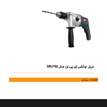
دریل چکشی اِی پی اِن مدل DR13M
اطلاعات بیشتر