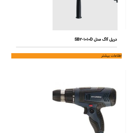
دریل آاگ مدل SB2-1010D
اطلاعات بیشتر