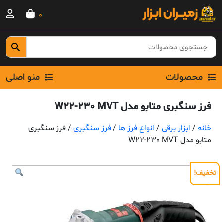
Ski
0
t
conten
محصولات
منو اصلی
فرز سنگبری متابو مدل W22-230 MVT
خانه
/
ابزار برقی
/
انواع فرز ها
/
فرز سنگبری
/ فرز سنگبری
متابو مدل W22-230 MVT
تخفیف!