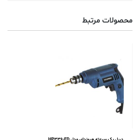
محصولات مرتبط
دریل یک سرعته هیوندای مدل HP336-ED