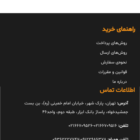
راهنمای خرید
روش‌های پرداخت
روش‌های ارسال
نحوه‌ی سفارش
قوانین و مقررات
درباره ما
اطلاعات تماس
آدرس:
تهران، پارک شهر، خیابان امام خمینی (ره)، بن بست
جمشیدخواه، پاساژ بانک ابزار، طبقه دوم، واحد46
تلفن:
02166709516-02166709526
تلفن همراه:
09122986378-09362227747