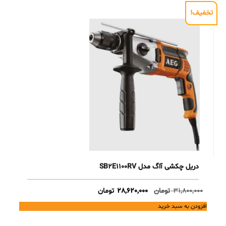
تخفیف!
دریل چکشی آاگ مدل SB2E1100RV
Current
Original
31,800,000
تومان
28,620,000
تومان
price
price
افزودن به سبد خرید
is:
was:
31,800,000 تومان.
28,620,000 تومان.