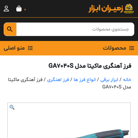
Ski
0
t
conten
محصولات
منو اصلی
فرز آهنگری ماکیتا مدل GA7040S
خانه
/
ابزار برقی
/
انواع فرز ها
/
فرز اهنگری
/ فرز آهنگری ماکیتا
مدل GA7040S