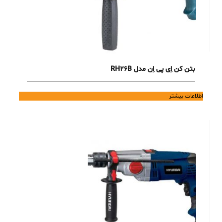
بتن کن اِی پی اِن مدل RH26B
اطلاعات بیشتر