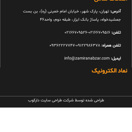
آدرس:
تهران، پارک شهر، خیابان امام خمینی (ره)، بن بست
جمشیدخواه، پاساژ بانک ابزار، طبقه دوم، واحد46
تلفن:
02166709516-02166709526
تلفن همراه:
09122986378-09362227747
ایمیل:
info@zamiranabzar.com
نماد الکترونیک
طراحی شده توسط شرکت طراحی سایت دارکوب