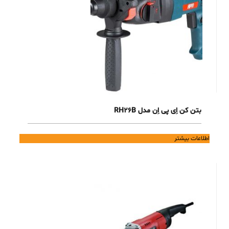
بتن کن اِی پی اِن مدل RH26B
اطلاعات بیشتر