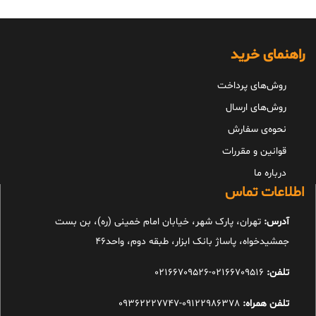
راهنمای خرید
روش‌های پرداخت
روش‌های ارسال
نحوه‌ی سفارش
قوانین و مقررات
درباره ما
اطلاعات تماس
آدرس:
تهران، پارک شهر، خیابان امام خمینی (ره)، بن بست
جمشیدخواه، پاساژ بانک ابزار، طبقه دوم، واحد46
تلفن:
02166709516-02166709526
تلفن همراه:
09122986378-09362227747