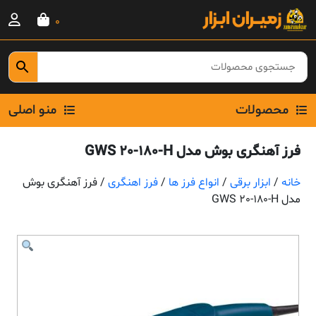
Ski
0
t
conten
محصولات
منو اصلی
فرز آهنگری بوش مدل GWS 20-180-H
خانه
/
ابزار برقی
/
انواع فرز ها
/
فرز اهنگری
/ فرز آهنگری بوش
مدل GWS 20-180-H