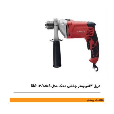
دریل 13میلیمتر چکشی محک مدل DM-13/850S
اطلاعات بیشتر