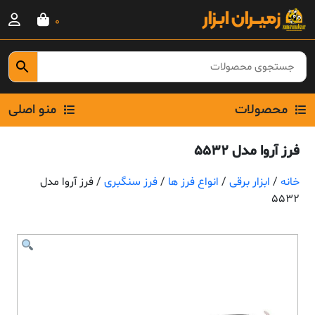
Ski
0
t
conten
محصولات
منو اصلی
فرز آروا مدل 5532
خانه
/
ابزار برقی
/
انواع فرز ها
/
فرز سنگبری
/ فرز آروا مدل
5532