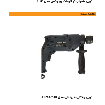
دریل 10میلیمتر اتومات رونیکس مدل 2113
اطلاعات بیشتر
دریل چکشی هیوندای مدل HP853-ID