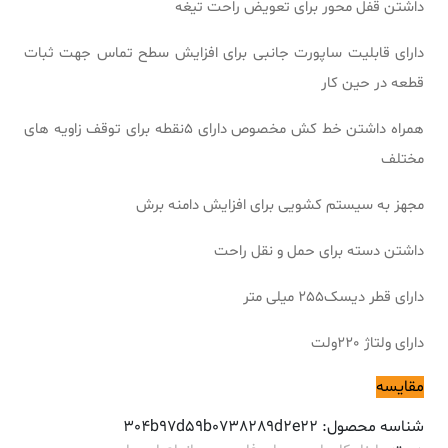
داشتن قفل محور برای تعویض راحت تیغه
دارای قابلیت ساپورت جانبی برای افزایش سطح تماس جهت ثبات
قطعه در حین کار
همراه داشتن خط کش مخصوص دارای 5نقطه برای توقف زاویه های
مختلف
مجهز به سیستم کشویی برای افزایش دامنه برش
داشتن دسته برای حمل و نقل راحت
دارای قطر دیسک255 میلی متر
دارای ولتاژ 220ولت
مقایسه
شناسه محصول:
304b97d59b0738289d2e22