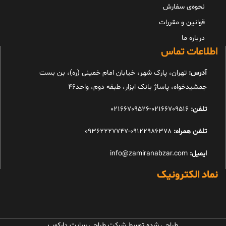
نحوه‌ی سفارش
قوانین و مقررات
درباره ما
اطلاعات تماس
آدرس:
تهران، پارک شهر، خیابان امام خمینی (ره)، بن بست
جمشیدخواه، پاساژ بانک ابزار، طبقه دوم، واحد46
تلفن:
02166709516-02166709526
تلفن همراه:
09122986378-09362227747
ایمیل:
info@zamiranabzar.com
نماد الکترونیک
طراحی شده توسط شرکت طراحی سایت دارکوب