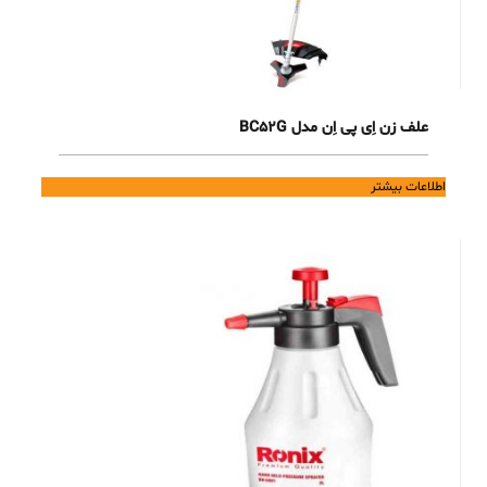
علف زن اِی پی اِن مدل BC52G
اطلاعات بیشتر