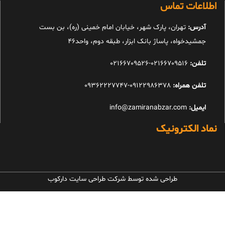
اطلاعات تماس
آدرس:
تهران، پارک شهر، خیابان امام خمینی (ره)، بن بست
جمشیدخواه، پاساژ بانک ابزار، طبقه دوم، واحد46
تلفن:
02166709516-02166709526
تلفن همراه:
09122986378-09362227747
ایمیل:
info@zamiranabzar.com
نماد الکترونیک
طراحی شده توسط شرکت طراحی سایت دارکوب