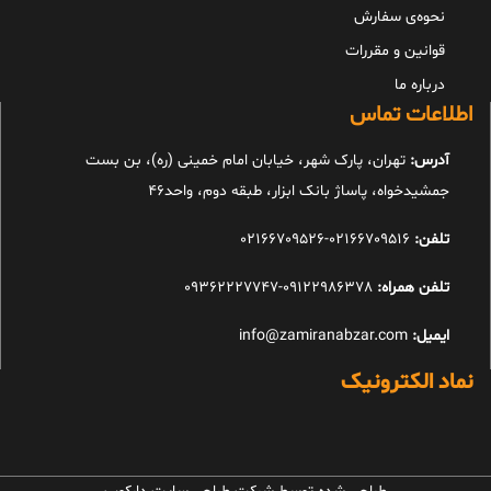
نحوه‌ی سفارش
قوانین و مقررات
درباره ما
اطلاعات تماس
آدرس:
تهران، پارک شهر، خیابان امام خمینی (ره)، بن بست
جمشیدخواه، پاساژ بانک ابزار، طبقه دوم، واحد46
تلفن:
02166709516-02166709526
تلفن همراه:
09122986378-09362227747
ایمیل:
info@zamiranabzar.com
نماد الکترونیک