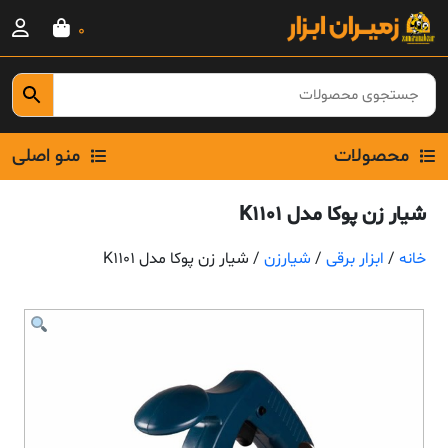
Ski
0
t
conten
محصولات
منو اصلی
شیار زن پوکا مدل K1101
خانه
/
ابزار برقی
/
شیارزن
/ شیار زن پوکا مدل K1101