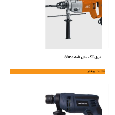
دریل آاگ مدل SB2-1010D
اطلاعات بیشتر