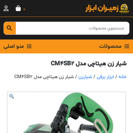
Ski
0
t
conten
محصولات
منو اصلی
شیار زن هیتاچی مدل CM4SB2
خانه
/
ابزار برقی
/
شیارزن
/ شیار زن هیتاچی مدل CM4SB2