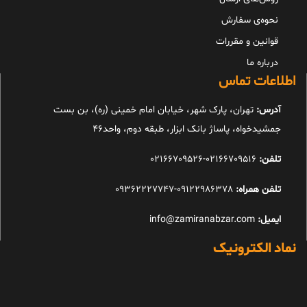
نحوه‌ی سفارش
قوانین و مقررات
درباره ما
اطلاعات تماس
آدرس:
تهران، پارک شهر، خیابان امام خمینی (ره)، بن بست
جمشیدخواه، پاساژ بانک ابزار، طبقه دوم، واحد46
تلفن:
02166709516-02166709526
تلفن همراه:
09122986378-09362227747
ایمیل:
info@zamiranabzar.com
نماد الکترونیک