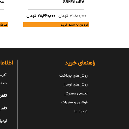
SB2E1100RV
مدل 3
Current
Original
31,800,000
تومان
28,620,000
تومان
price
price
افزودن به سبد خرید
اطلاعا
is:
was:
31,800,000 تومان.
28,620,000 تومان.
راهنمای خرید
اطلاع
آدرس
روش‌های پرداخت
طبقه 
روش‌های ارسال
نحوه‌ی سفارش
تلفن
قوانین و مقررات
تلفن
درباره ما
ایمیل