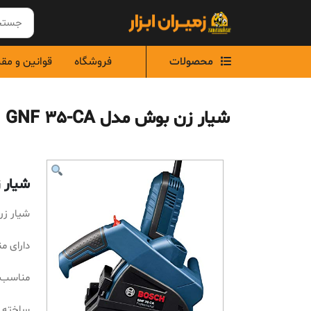
Ski
t
conten
محصولات
فروشگاه
قوانین و مق
شیار زن بوش مدل GNF 35-CA
شیار زن
شیار زن بو
دارای م
مناسب ا
ساخته شده ب