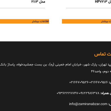
HP721
مدل 2113
ت بیشتر
اطلاعات بیشتر
ات تماس
:
تهران، پارک شهر، خیابان امام خمینی (ره)، بن بست جمشیدخواه، پاساژ بانک ا
دوم، واحد46
:
02166709516-02166709526
 همراه:
09122986378-09362227747
:
info@zamiranabzar.com