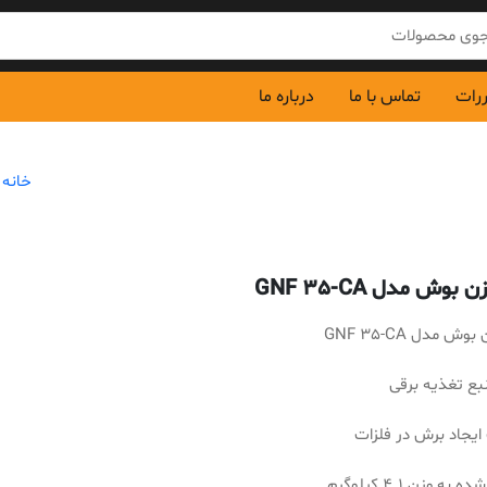
ررات
تماس با ما
درباره ما
خانه
/
 بوش مدل GNF 35-CA
ش مدل GNF 35-CA
نبع تغذیه برقی
یجاد برش در فلزات
ه وزن 4.1 کیلوگرم