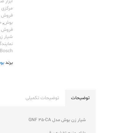
ابزار 
مرکزی Bosch
فروش Bosch
بوش
,
خ
فروش ویژ
شیار ز
نمایند
Bosch
برند
بو
توضیحات
توضیحات تکمیلی
شیار زن بوش مدل GNF 35-CA