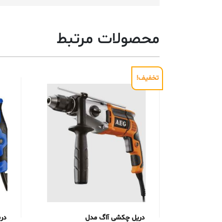
محصولات مرتبط
تخفیف!
دریل چکشی آاگ مدل
در