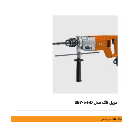
دریل آاگ مدل SB2-1010D
اطلاعات بیشتر