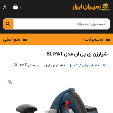
Ski
0
t
conten
محصولات
منو اصلی
شیارزن اِی پی اِن مدل SL125T
خانه
/
ابزار برقی
/
شیارزن
/ شیارزن اِی پی اِن مدل SL125T