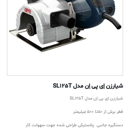
شیارزن اِی پی اِن مدل SL125T
شیارزن اِی پی اِن مدل SL125T
قطر برش از 50تا 500 میلیمتر
دستگیره جانبی پلاستیکی طراحی شده جهت سهولت کار