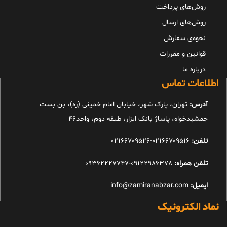
روش‌های پرداخت
روش‌های ارسال
نحوه‌ی سفارش
قوانین و مقررات
درباره ما
اطلاعات تماس
آدرس:
تهران، پارک شهر، خیابان امام خمینی (ره)، بن بست
جمشیدخواه، پاساژ بانک ابزار، طبقه دوم، واحد46
تلفن:
02166709516-02166709526
تلفن همراه:
09122986378-09362227747
ایمیل:
info@zamiranabzar.com
نماد الکترونیک