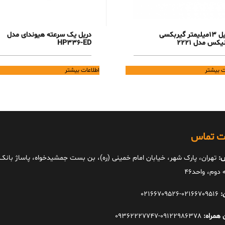
دریل 13میلیمتر گیربکسی
دریل یک سرعته هیوندای مدل
یکس مدل 2221
HP336-ED
ت بیشتر
اطلاعات بیشتر
ات تماس
:
تهران، پارک شهر، خیابان امام خمینی (ره)، بن بست جمشیدخواه، پاساژ بانک ا
دوم، واحد46
:
02166709516-02166709526
 همراه:
09122986378-09362227747