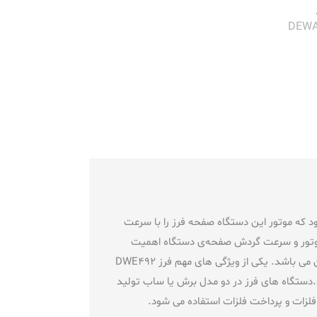
ت آلمانی دیوالت می باشد. این دستگاه با موتور 2200 واتی عرضه می شود که موتور این دستگاه صفحه فرز را با سرعت
قت بالایی است. در فرزها قدرت موتور و سرعت گردش صفحه‌ی دستگاه اهمیت
بسیاری دارد. این فرز سنگبری دارای صفحه ای با قطر 230 میلیمتر و وزنی معادل 5.5کیلوگرم می باشد، که یک فرز سنگین وزن می باشد. یکی از ویژگی های مهم فرز DWE492
.دستگاه های فرز در دو مدل برش یا ساب تولید
لزات و پرداخت فلزات استفاده می شود.