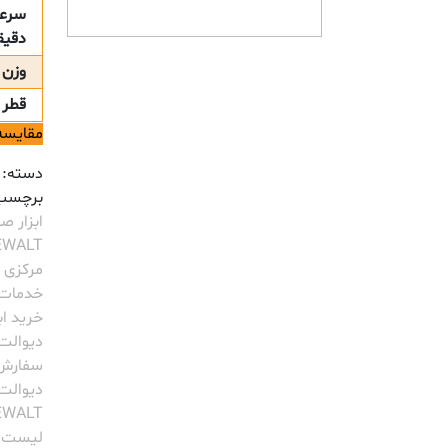
سرعت
دقیق
وزن
قطر 
مقایسه
دسته:
برچسب
ابزار ص
EWALT
مرکزی 
خدمات 
خرید ابزارLT
دیوالت
سفارش ا
دیوالت
EWALT
لیست ق