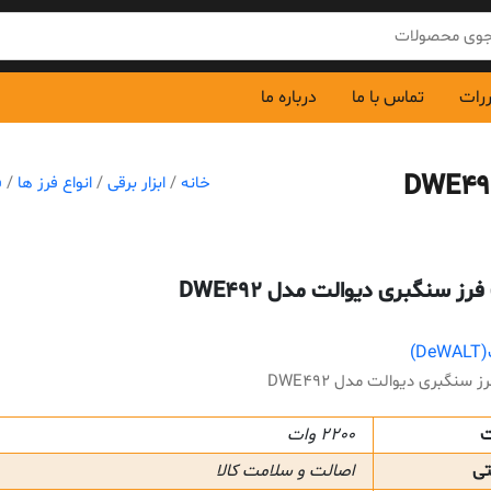
ررات
تماس با ما
درباره ما
خانه
/
ابزار برقی
/
انواع فرز ها
/
ف
ز سنگبری دیوالت مدل DWE492
D)
سنگبری دیوالت مدل DWE492
ت
2200 وات
تی
اصالت و سلامت کالا