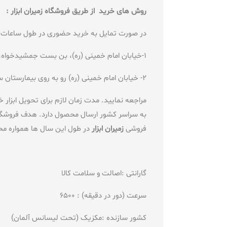
روش های خرید از طریق فروشگاه زمیران ابزار :
در صورت تمایل به خرید حضوری در طول ساعات ا
1-خیابان امام خمینی (ره)، بن بست جمشیدخواه، پاساژ بانک ابزار، طبقه دوم، واحد46
2- خیابان امام خمینی (ره) رو به روی بیمارستان سینا پاساژ رشید 3 همکف پلاک 10
مراجعه نمایید. مدت زمان لازم برای تحویل ابزار خریداری شده به صورت اینترنتی، 
به سراسر کشور ارسال محصول دارد. هدف فروشگاه اب
فروشی
زمیران ابزار
در طول این سال ها همواره مح
گارانتی :اصالت و سلامت ک
سرعت (دور در دقیقه) : 6500 وزن : 5.5 کیلو گرم
کشور سازنده :مکزیک (تحت لیسانس آل