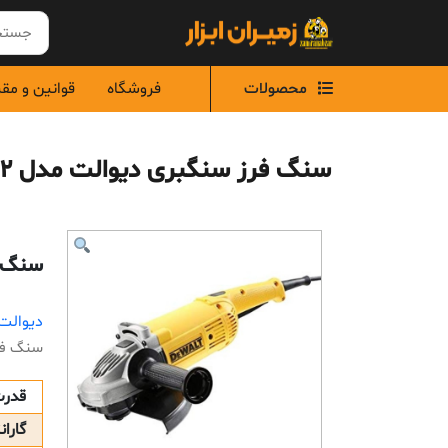
Ski
t
conten
محصولات
فروشگاه
قوانین و مق
سنگ فرز سنگبری دیوالت مدل DWE492
سنگ فر
دیوالت(eWALT
سنگ فرز 
قدر
گاران