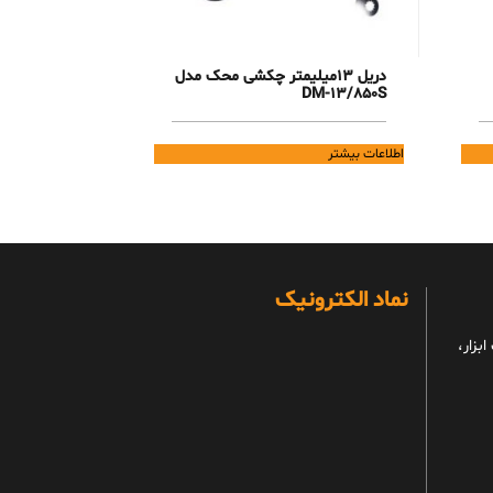
دریل 13میلیمتر چکشی محک مدل
DM-13/850S
اطلاعات بیشتر
نماد الکترونیک
بزار،