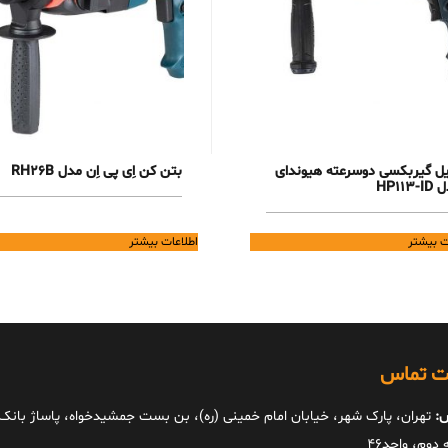
یل گیربکسی دوسرعته هیوندای
بتن کن اِی پی اِن مدل RH26B
HP113-
ت بیشتر
اطلاعات بیشتر
ات تماس
:
تهران، پارک شهر، خیابان امام خمینی (ره)، بن بست جمشیدخواه، پاساژ بانک ا
دوم، واحد46