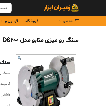
Ski
t
conten
محصولات
فروشگاه
قوانین و مق
سنگ رو میزی متابو مدل DS200
سنگ رو
سنگ رو م
قابلیت 
داشتن م
قابل اس