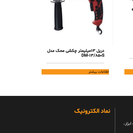
دریل 13میلیمتر چکشی محک مدل
DM-13/850S
اطلاعات بیشتر
نماد الکترونیک
بزار،