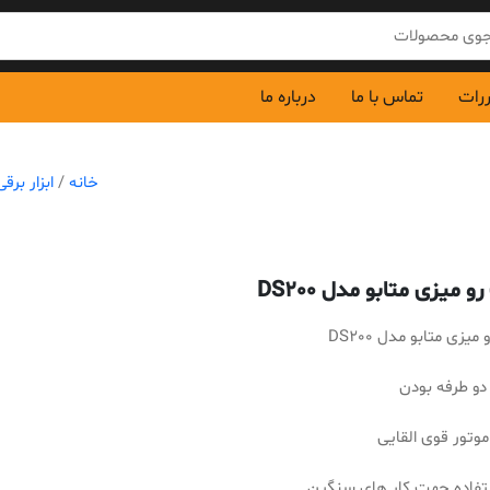
ررات
تماس با ما
درباره ما
خانه
/
ابزار برقی
 میزی متابو مدل DS200
یزی متابو مدل DS200
دو طرفه بودن
وتور قوی القایی
تفاده جهت کار های سنگین