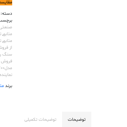
مقایسه
دسته:
برچسب
صنعتی etabo
متابو
,
ت
متابو
,
تع
از فروش
سنگ رو م
فروش اب
مدلDS 200
نماینده etabo
برند
متا
توضیحات
توضیحات تکمیلی