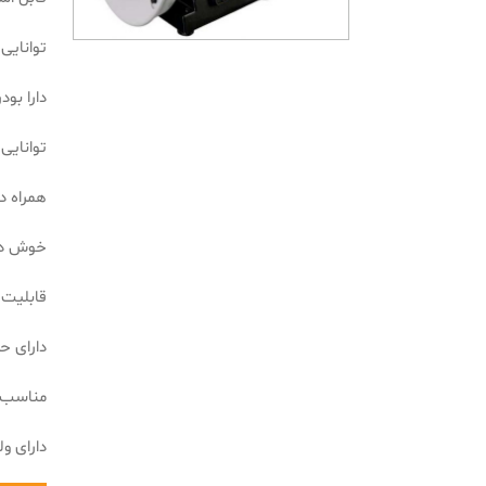
توانایی 
دارا بودن ص
توانایی
همراه د
خوش د
قابلیت 
دارای ح
مناسب ب
دارای ولتا