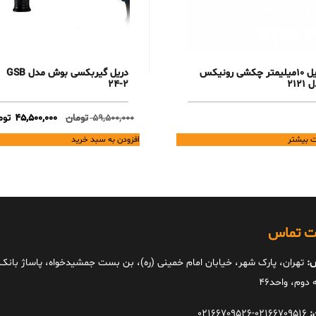
دریل 10میلیمتر چکشی رونیکس
دریل گیربکسی بوش مدل GSB
2121
24-2
Original
59,500,000
تومان
45,500,000
توم
price
ت بیشتر
افزودن به سبد خرید
was:
59,500,000 تومان.
ات تماس
:
تهران، پارک شهر، خیابان امام خمینی (ره)، بن بست جمشیدخواه، پاساژ بانک ا
دوم، واحد46
:
02166709516-02166709526