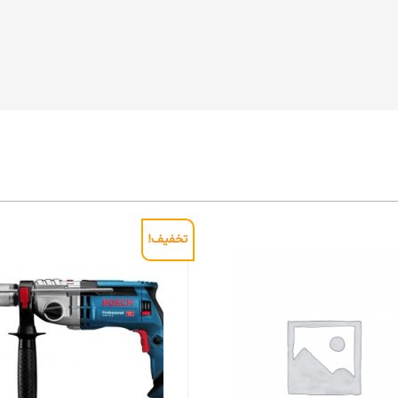
تخفیف!