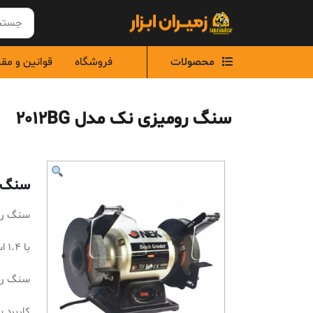
Ski
t
conten
محصولات
فروشگاه
قوانین و مق
سنگ رومیزی نک مدل 2012BG
سنگ رو
سنگ رومی
با 1.4 اسب بخار توان
سنگ رومیزی 
کاربرد ب