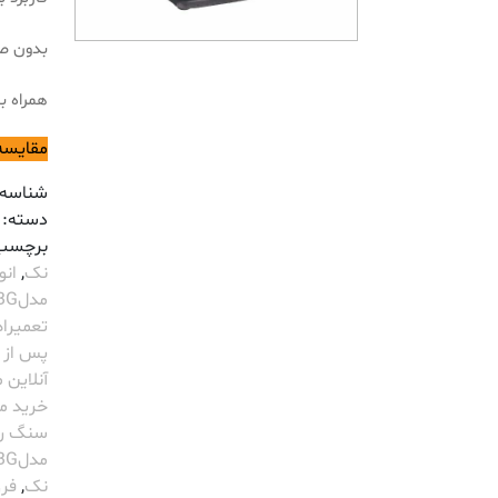
بدون صد
همراه با 2 عدد سنگ اض
مقایسه
شناسه
دسته:
برچسب
نک
,
انو
مدل2012BG
تعمیراه
پس از 
آنلاین
خرید مح
سنگ رومیزی K
مدل2012BG
نک
,
فرو