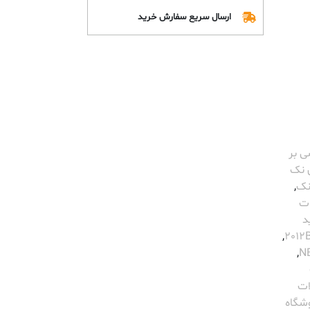
ارسال سریع سفارش خرید
ی بر
 نک
نک
,
ت
د
,
,
ات
شگاه