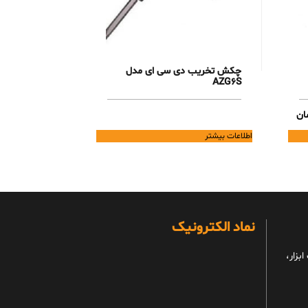
چکش تخریب دی سی ای مدل
AZG6S
Current
ان
price
اطلاعات بیشتر
is:
45,500,000 تومان.
نماد الکترونیک
بزار،